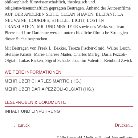
philosophisch,filmwissenschaftlich, theologisch und
religionswissenschaftlich geprägten Beiträgen. Anhand der Autorenfilme
AUF DER ANDEREN SEITE, CLEAN SHAVEN, ELEFANT, LA
NEUVAINE, LOURDES, STELLET LICHT, LOST IN
TRANSLATION, MR. UND MRS. IYER sowie des Werks von Jean-
Pierre und Luc Dardenne werden unterschiedliche filmische Strategien
dieser Suche besprochen.
Mit Beiträgen von Freek L. Bakker, Tereza Fischer-Smid, Walter Lesch,
Stefanie Knauß, Marie-Therese Mäder, Charles Martig, Daria Pezzoli-
Olgiati, Lukas Ricken, Sigrid Schade, Joachim Valentin, Reinhold Zwick.
WEITERE INFORMATIONEN
MEHR ÜBER CHARLES MARTIG (HG.)
MEHR ÜBER DARIA PEZZOLI-OLGIATI (HG.)
LESEPROBEN & DOKUMENTE
INHALT UND EINFÜHRUNG
… zurück
Drucken...
* Alle Preise inkl. MwSt. ggfls. zzgl. Versandkosten