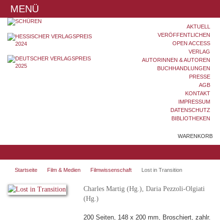
MENÜ
AKTUELL
VERÖFFENTLICHEN
OPEN ACCESS
VERLAG
AUTORINNEN & AUTOREN
BUCHHANDLUNGEN
PRESSE
AGB
KONTAKT
IMPRESSUM
DATENSCHUTZ
BIBLIOTHEKEN
WARENKORB
Startseite
Film & Medien
Filmwissenschaft
Lost in Transition
Charles Martig (Hg.), Daria Pezzoli-Olgiati
(Hg.)
200 Seiten, 148 x 200 mm, Broschiert, zahlr.