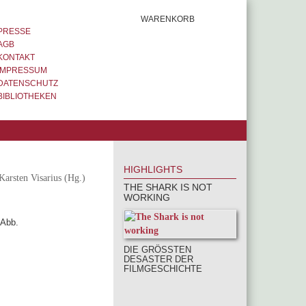
WARENKORB
PRESSE
AGB
KONTAKT
IMPRESSUM
DATENSCHUTZ
BIBLIOTHEKEN
HIGHLIGHTS
Karsten Visarius (Hg.)
THE SHARK IS NOT
WORKING
 Abb.
DIE GRÖSSTEN D
ESASTER DER F
ILMGESCHICHTE