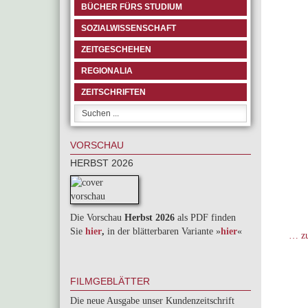
BÜCHER FÜRS STUDIUM
SOZIALWISSENSCHAFT
ZEITGESCHEHEN
REGIONALIA
ZEITSCHRIFTEN
VORSCHAU
HERBST 2026
Die Vorschau
Herbst 2026
als PDF finden
Sie
hier
,
in der blätterbaren Variante »
hie
r
«
… zu
FILMGEBLÄTTER
Die neue Ausgabe unser Kundenzeitschrift