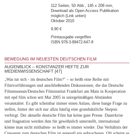
112 Seiten, 50 Abb., 145 x 208 mm,
Download als Open Access Publikation
möglich (Link unten)
Oktober 2010
9,90 €
Printausgabe vergriffen
ISBN 978-3-89472-647-8
BEWEGUNG IM NEUESTEN DEUTSCHEN FILM
AUGENBLICK – KONSTANZER HEFTE ZUR
MEDIENWISSENSCHAFT [47]
„Was tut sich - im deutschen Film?" – so heißt eine Reihe mit
Filmvorführungen und anschließenden Diskussionen, die das Deutsche
Filmmuseum/Deutsches Filminstitut Frankfurt am Main in Kooperation
mit epd film schon seit Mai 2005 in unregelmäßigen Abständen
veranstaltet. Es gibt scheinbar immer einen Anlass, diese bange Frage zu
stellen, hinter der sich nur allzu häufig eine grundsätzliche Skepsis
verbirgt. Der aktuelle deutsche Film hat keine gute Presse. Dauerkrise
und Stagnation werden ihm für gewöhnlich unterstellt, international
könne man nicht mithalten- so heißt es immer wieder. Das Verhältnis der
Cineasten zum deutschen Film ist generell ein gebrochenes. Oft scheint es