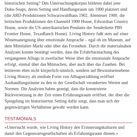
historischen Setting? Den Untersuchungskorpus bildeten dabei jene
Doku-Soaps, deren Setting und Handlungsraum um 1900 platziert sind
(die ARD-Produktionen Schwarzwaldhaus 1902, Abenteuer 1900, die
britischen Produktionen des Channel4 1900 House, Edwardian Country
House, sowie die US-amerikanischen Pendants der Senderkette PBS
Frontier House, TexasRanch House). Living History fußt stets auf einer
Wissensaneignung über emotionale Ansprache – egal ob im Museum, auf
dem Mittelalter-Markt oder über das Fernsehen. Durch die materialnahen
Analysen konnte bestätigt werden, dass die Erfahrbarmachung des
vergangenen Alltags in zweifacher Weise über die emotionale Ansprache
erfolgt, einmal über das Mitmachen, aber auch über das Zusehen. Bei
letzterem eben nicht körperlich-sinnlich, sondern auf Bewusstseinsebene.
Living History als mediale Form von Alltagserzählung eröffnet
Aushandlungsräume zu den in der Gesellschaft verankerten Werten und
Normen. Die Analysen haben gezeigt, dass die konstruierte
Rückversetzung in der Zeit einen Erfahrungsraum eröffnet, der über die
Spiegelung im historisierten Setting dafür sorgt, dass man sich der
gegenwärtigen Verhältnisse gewahr werden kann.
TESTIMONIALS
«Untersucht wurde, wie Living History den Erinnerungskulturen und
damit den Gegenwartsgesellschaften als Erfahrungsraum dienen.»