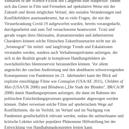
Szenarien in der Science-Fiction seit Längerem eine Hauptrolle. Indem
sich das Genre in Film und Fernsehen auf spekulative Weise mit der
Zukunft und ihrem möglichen Verlauf, den sozialen Veränderungen und
Konfliktfeldern auseinandersetzt, hat es viele Fragen, die mit der
Viruserkrankung Covid-19 aufgeworfen wurden, bereits vorausgedacht,
durchgearbeitet und zum Teil versuchsweise beantwortet. Trotz und
gerade wegen ihres fiktionalen, dramatisierenden und ästhetisierten
Charakters können solche filmischen Zukunftsszenarien nicht nur als
„Seismograf“ für mittel- und langfristige Trends und Eskalationen
verstanden werden, sondern auch Verhaltensspielräume aufzeigen, die
sich in der Realität gerade in komplexen Handlungsfeldern als
zweckdienliches Ideenreservoir herausstellen können. Vor allem
angesichts der raschen Ausbreitung und den absehbaren schwerwiegenden
Konsequenzen von Pandemien im 21. Jahrhundert kann der Blick auf
explizite einschlägige Filme wie
Contagion
(USA/AE 2011),
Children of
Men
(USA/UK 2006) und
Blindness
(„Die Stadt der Blinden“, BR/CA/JP
2008) damit Handlungsoptionen aufzeigen, die dann im Rahmen des
politischen Entscheidungsprozesses gegeneinander abgewogen werden
können. Dabei verweisen solche Filme auf spielerischem Wege auf
Konfliktlinien, die im Vorfeld, im Verlauf und im Nachgang von
Pandemien gesellschaftlich relevant werden, sodass die aufmerksame und
kritische Lektüre solcher populärer Phänomene Hilfestellung bei der
Entwicklung von Handhabungskonzepten leisten kann.