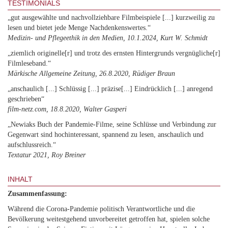
TESTIMONIALS
„gut ausgewählte und nachvollziehbare Filmbeispiele [...] kurzweilig zu
lesen und bietet jede Menge Nachdenkenswertes.“
Medizin- und Pflegeethik in den Medien, 10.1.2024, Kurt W. Schmidt
„ziemlich originelle[r] und trotz des ernsten Hintergrunds vergnügliche[r]
Filmleseband.“
Märkische Allgemeine Zeitung, 26.8.2020, Rüdiger Braun
„anschaulich [...] Schlüssig [...] präzise[...] Eindrücklich [...] anregend
geschrieben“
film-netz.com, 18.8.2020, Walter Gasperi
„Newiaks Buch der Pandemie-Filme, seine Schlüsse und Verbindung zur
Gegenwart sind hochinteressant, spannend zu lesen, anschaulich und
aufschlussreich.“
Textatur 2021, Roy Breiner
INHALT
Zusammenfassung:
Während die Corona-Pandemie politisch Verantwortliche und die
Bevölkerung weitestgehend unvorbereitet getroffen hat, spielen solche