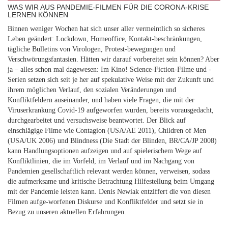
WAS WIR AUS PANDEMIE-FILMEN FÜR DIE CORONA-KRISE
LERNEN KÖNNEN
Binnen weniger Wochen hat sich unser aller vermeintlich so sicheres
Leben geändert: Lockdown, Homeoffice, Kontakt-beschränkungen,
tägliche Bulletins von Virologen, Protest-bewegungen und
Verschwörungsfantasien. Hätten wir darauf vorbereitet sein können? Aber
ja – alles schon mal dagewesen: Im Kino! Science-Fiction-Filme und -
Serien setzen sich seit je her auf spekulative Weise mit der Zukunft und
ihrem möglichen Verlauf, den sozialen Veränderungen und
Konfliktfeldern auseinander, und haben viele Fragen, die mit der
Viruserkrankung Covid-19 aufgeworfen wurden, bereits vorausgedacht,
durchgearbeitet und versuchsweise beantwortet. Der Blick auf
einschlägige Filme wie Contagion (USA/AE 2011), Children of Men
(USA/UK 2006) und Blindness (Die Stadt der Blinden, BR/CA/JP 2008)
kann Handlungsoptionen aufzeigen und auf spielerischem Wege auf
Konfliktlinien, die im Vorfeld, im Verlauf und im Nachgang von
Pandemien gesellschaftlich relevant werden können, verweisen, sodass
die aufmerksame und kritische Betrachtung Hilfestellung beim Umgang
mit der Pandemie leisten kann. Denis Newiak entziffert die von diesen
Filmen aufge-worfenen Diskurse und Konfliktfelder und setzt sie in
Bezug zu unseren aktuellen Erfahrungen.