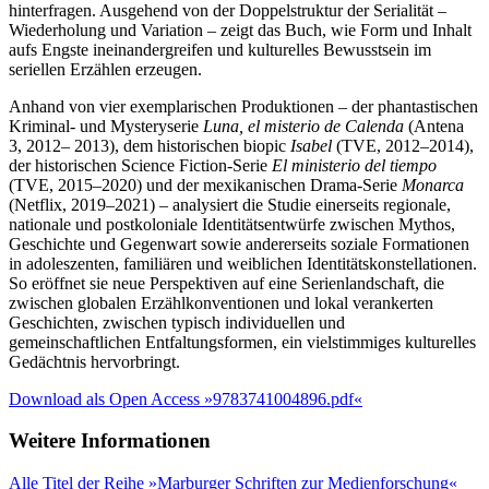
hinterfragen. Ausgehend von der Doppelstruktur der Serialität –
Wiederholung und Variation – zeigt das Buch, wie Form und Inhalt
aufs Engste ineinandergreifen und kulturelles Bewusstsein im
seriellen Erzählen erzeugen.
Anhand von vier exemplarischen Produktionen – der phantastischen
Kriminal- und Mysteryserie
Luna, el misterio de Calenda
(Antena
3, 2012– 2013), dem historischen biopic
Isabel
(TVE, 2012–2014),
der historischen Science Fiction-Serie
El ministerio del tiempo
(TVE, 2015–2020) und der mexikanischen Drama-Serie
Monarca
(Netflix, 2019–2021) – analysiert die Studie einerseits regionale,
nationale und postkoloniale Identitätsentwürfe zwischen Mythos,
Geschichte und Gegenwart sowie andererseits soziale Formationen
in adoleszenten, familiären und weiblichen Identitätskonstellationen.
So eröffnet sie neue Perspektiven auf eine Serienlandschaft, die
zwischen globalen Erzählkonventionen und lokal verankerten
Geschichten, zwischen typisch individuellen und
gemeinschaftlichen Entfaltungsformen, ein vielstimmiges kulturelles
Gedächtnis hervorbringt.
Download als Open Access »9783741004896.pdf«
Weitere Informationen
Alle Titel der Reihe »Marburger Schriften zur Medienforschung«