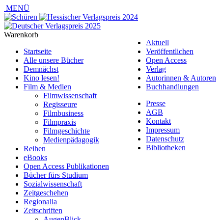
MENÜ
Warenkorb
Aktuell
Startseite
Veröffentlichen
Alle unsere Bücher
Open Access
Demnächst
Verlag
Kino lesen!
Autorinnen & Autoren
Film & Medien
Buchhandlungen
Filmwissenschaft
Presse
Regisseure
AGB
Filmbusiness
Kontakt
Filmpraxis
Impressum
Filmgeschichte
Datenschutz
Medienpädagogik
Bibliotheken
Reihen
eBooks
Open Access Publikationen
Bücher fürs Studium
Sozialwissenschaft
Zeitgeschehen
Regionalia
Zeitschriften
AugenBlick