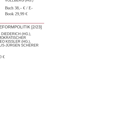
VOLLBERG (HG.)
Buch 38,– € / E-
Book 29,99 €
FORMPOLITIK [2/23]
 DIEDERICH (HG.),
MOKRATISCHER
O KISSLER (HG.), R
US-JÜRGEN SCHERER (
0 €