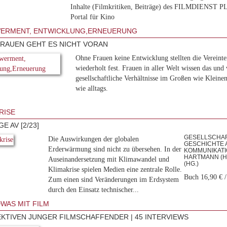
Inhalte (Filmkritiken, Beiträge) des FILMDIENST P
Portal für Kino
ERMENT, ENTWICKLUNG,ERNEUERUNG
RAUEN GEHT ES NICHT VORAN
Ohne Frauen keine Entwicklung stellten die Vereint
wiederholt fest. Frauen in aller Welt wissen das und
gesellschaftliche Verhältnisse im Großen wie Kleinen
wie alltags.
RISE
E AV [2/23]
GESELLSCHAF
Die Auswirkungen der globalen
GESCHICHTE 
Erderwärmung sind nicht zu übersehen. In der
KOMMUNIKATION
HARTMANN (HG
Auseinandersetzung mit Klimawandel und
(HG.)
Klimakrise spielen Medien eine zentrale Rolle.
Buch 16,90 € 
Zum einen sind Veränderungen im Erdsystem
durch den Einsatz technischer...
WAS MIT FILM
KTIVEN JUNGER FILMSCHAFFENDER | 45 INTERVIEWS