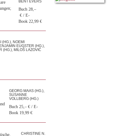
BENT EVERS
lare
gungen;
Buch 28,–
€ / E-
Book 22,99 €
 (HG.), NOEMI
ENJAMIN EUGSTER (HG.),
(HG.), MILOŠ LAZOVIĆ
GEORG MAAS (HG.),
SUSANNE
VOLLBERG (HG.)
und
Buch 25,– € / E-
Book 19,99 €
CHRISTINE N.
tische,