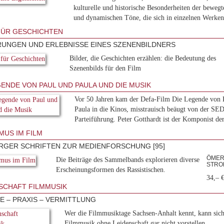
kulturelle und historische Besonderheiten der bewegt
und dynamischen Töne, die sich in einzelnen Werken.
FÜR GESCHICHTEN
UNGEN UND ERLEBNISSE EINES SZENENBILDNERS
Bilder, die Geschichten erzählen: die Bedeutung des
Szenenbilds für den Film
GENDE VON PAUL UND PAULA UND DIE MUSIK
Vor 50 Jahren kam der Defa-Film Die Legende von 
Paula in die Kinos, misstrauisch beäugt von der SE
Parteiführung. Peter Gotthardt ist der Komponist der
MUS IM FILM
GER SCHRIFTEN ZUR MEDIENFORSCHUNG [95]
ÖMER 
Die Beiträge des Sammelbands explorieren diverse
STROH
Erscheinungsformen des Rassistischen.
34,– 
SCHAFT FILMMUSIK
E – PRAXIS – VERMITTLUNG
Wer die Filmmusiktage Sachsen-Anhalt kennt, kann sic
Filmmusik ohne Leidenschaft gar nicht vorstellen.