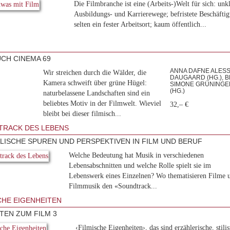
Die Filmbranche ist eine (Arbeits-)Welt für sich: unk
Ausbildungs- und Karrierewege; befristete Beschäfti
selten ein fester Arbeitsort; kaum öffentlich...
CH CINEMA 69
ANNA DAFNE ALESSI
Wir streichen durch die Wälder, die
DAUGAARD (HG.), B
Kamera schweift über grüne Hügel:
SIMONE GRÜNINGER 
(HG.)
naturbelassene Landschaften sind ein
beliebtes Motiv in der Filmwelt. Wieviel
32,– €
bleibt bei dieser filmisch...
RACK DES LEBENS
LISCHE SPUREN UND PERSPEKTIVEN IN FILM UND BERUF
Welche Bedeutung hat Musik in verschiedenen
Lebensabschnitten und welche Rolle spielt sie im
Lebenswerk eines Einzelnen? Wo thematisieren Filme 
Filmmusik den «Soundtrack...
CHE EIGENHEITEN
TEN ZUM FILM 3
‹Filmische Eigenheiten›, das sind erzählerische, stilis