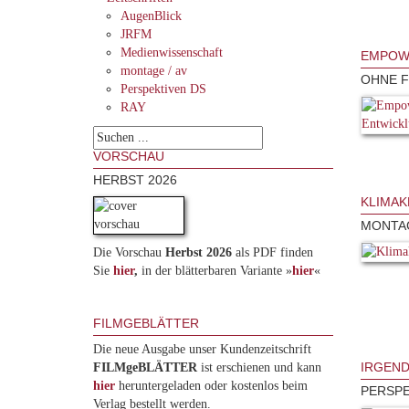
AugenBlick
JRFM
Medienwissenschaft
EMPOW
montage / av
OHNE F
Perspektiven DS
RAY
VORSCHAU
HERBST 2026
KLIMAK
MONTAG
Die Vorschau
Herbst 2026
als PDF finden
Sie
hier
,
in der blätterbaren Variante »
hie
r
«
FILMGEBLÄTTER
Die neue Ausgabe unser Kundenzeitschrift
IRGEND
FILMgeBLÄTTER
ist erschienen und kann
hier
heruntergeladen oder kostenlos beim
PERSPE
Verlag bestellt werden.