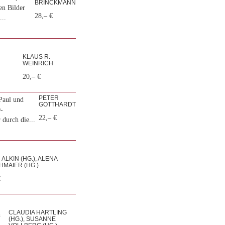
BRINCKMANN
en Bilder
28,– €
..
KLAUS R.
WEINRICH
20,– €
PETER
Paul und
GOTTHARDT
D-
22,– €
 durch die...
ALKIN (HG.), ALENA
MAIER (HG.)
€
CLAUDIA HARTLING
h
(HG.), SUSANNE