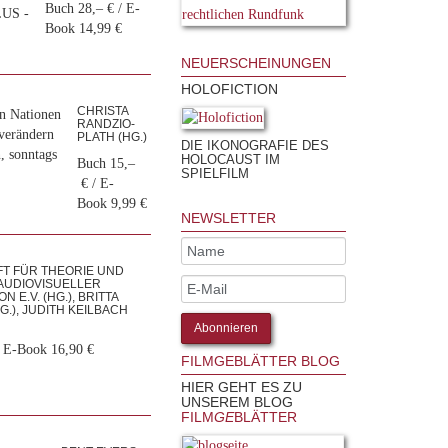
Buch 28,– € / E-
LUS -
Book 14,99 €
NEUERSCHEINUNGEN
HOLOFICTION
CHRISTA
en Nationen
RANDZIO-
 verändern
PLATH (HG.)
DIE IKONOGRAFIE DES
, sonntags
HOLOCAUST IM
Buch 15,–
SPIELFILM
€ / E-
Book 9,99 €
NEWSLETTER
T FÜR THEORIE UND
AUDIOVISUELLER
 E.V. (HG.), BRITTA
.), JUDITH KEILBACH
/ E-Book 16,90 €
FILMGEBLÄTTER BLOG
HIER GEHT ES ZU
UNSEREM BLOG
FILM
GE
BLÄTTER