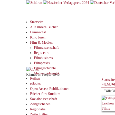
Startseite
Alle unsere Bücher
Demnächst
Kino lesen!
Film & Medien
Filmwissenschaft
Regisseure
Filmbusiness
Filmpraxis
Filmgeschichte
Medienpädagogik
Kirmes in Treysa 1946
Reihen
Startseite
eBooks
FILMJA
Open Access Publikationen
LEXIKO
Bücher fürs Studium
Sozialwissenschaft
Zeitgeschehen
Regionalia
Zeitschriften