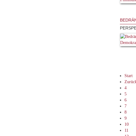
BEDRÄ
PERSPE
Start
Zurüc
4
5
6
7
8
9
10
11