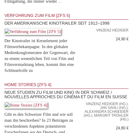
Filmgattung, die immer wieder ...
VERFÜHRUNG ZUM FILM [ZFS 5]
DER AMERIKANISCHE KINOTRAILER SEIT 1912–1998
VINZENZ HEDIGER
24,90 €
Der Kinotrailer ist Kernelement jeder
Filmwerbekampagne. In den globalen
Medienkonglomeraten der Gegenwart, die
zu einem wesentlichen Teil von Film und
Filmvermarktung leben, kommt ihm eine
Schlüsselrolle zu.
HOME STORIES [ZFS 4]
NEUE STUDIEN ZU FILM UND KINO IN DER SCHWEIZ /
NOUVELLES APPROCHES DU CINÉMA ET DU FILM EN SUISSE
VINZENZ HEDIGER (HG.),
JAN SAHLI (HG.),
ALEXANDRA SCHNEIDER
Gibt es den Schweizer Film und wie soll
(HG.), MARGRIT TRÖHLER
(HG.)
man ihn beschreiben? In 23 Beiträgen zu
verschiedenen Aspekten präsentieren
24,80 €
ForscherInnen aus der Deutsch- und