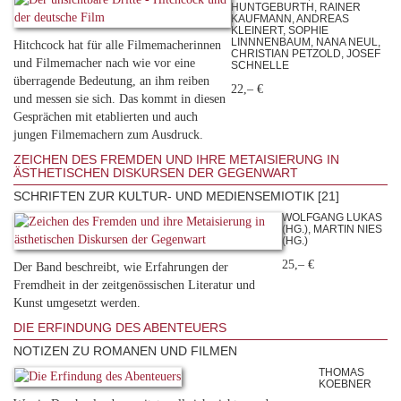
HUNTGEBURTH, RAINER
KAUFMANN, ANDREAS
KLEINERT, SOPHIE
LINNNENBAUM, NANA NEUL,
Hitchcock hat für alle Filmemacherinnen
CHRISTIAN PETZOLD, JOSEF
und Filmemacher nach wie vor eine
SCHNELLE
überragende Bedeutung, an ihm reiben
22,– €
und messen sie sich. Das kommt in diesen
Gesprächen mit etablierten und auch
jungen Filmemachern zum Ausdruck.
ZEICHEN DES FREMDEN UND IHRE METAISIERUNG IN
ÄSTHETISCHEN DISKURSEN DER GEGENWART
SCHRIFTEN ZUR KULTUR- UND MEDIENSEMIOTIK [21]
WOLFGANG LUKAS
(HG.), MARTIN NIES
(HG.)
25,– €
Der Band beschreibt, wie Erfahrungen der
Fremdheit in der zeitgenössischen Literatur und
Kunst umgesetzt werden.
DIE ERFINDUNG DES ABENTEUERS
NOTIZEN ZU ROMANEN UND FILMEN
THOMAS
KOEBNER