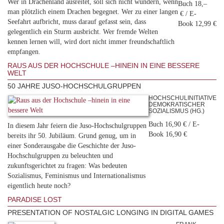
Wer in Drachenland ausreitet, soll sich nicht wundern, wenn
Buch 18,–
man plötzlich einem Drachen begegnet. Wer zu einer langen
€ / E-
Seefahrt aufbricht, muss darauf gefasst sein, dass
Book 12,99 €
gelegentlich ein Sturm ausbricht. Wer fremde Welten
kennen lernen will, wird dort nicht immer freundschaftlich
empfangen.
RAUS AUS DER HOCHSCHULE –HINEIN IN EINE BESSERE
WELT
50 JAHRE JUSO-HOCHSCHULGRUPPEN
HOCHSCHULINITIATIVE
DEMOKRATISCHER
SOZIALISMUS (HG.)
Buch 16,90 € / E-
In diesem Jahr feiern die Juso-Hochschulgruppen
Book 16,90 €
bereits ihr 50. Jubiläum. Grund genug, um in
einer Sonderausgabe die Geschichte der Juso-
Hochschulgruppen zu beleuchten und
zukunftsgerichtet zu fragen: Was bedeuten
Sozialismus, Feminismus und Internationalismus
eigentlich heute noch?
PARADISE LOST
PRESENTATION OF NOSTALGIC LONGING IN DIGITAL GAMES