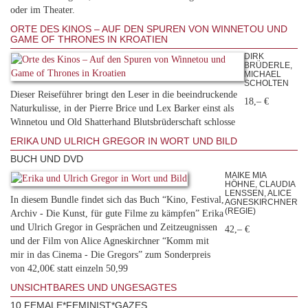
oder im Theater.
ORTE DES KINOS – AUF DEN SPUREN VON WINNETOU UND
GAME OF THRONES IN KROATIEN
DIRK
BRÜDERLE,
MICHAEL
SCHOLTEN
Dieser Reiseführer bringt den Leser in die beeindruckende
18,– €
Naturkulisse, in der Pierre Brice und Lex Barker einst als
Winnetou und Old Shatterhand Blutsbrüderschaft schlosse
ERIKA UND ULRICH GREGOR IN WORT UND BILD
BUCH UND DVD
MAIKE MIA
HÖHNE, CLAUDIA
LENSSEN, ALICE
In diesem Bundle findet sich das Buch “Kino, Festival,
AGNESKIRCHNER
(REGIE)
Archiv - Die Kunst, für gute Filme zu kämpfen” Erika
und Ulrich Gregor in Gesprächen und Zeitzeugnissen
42,– €
und der Film von Alice Agneskirchner “Komm mit
mir in das Cinema - Die Gregors” zum Sonderpreis
von 42,00€ statt einzeln 50,99
UNSICHTBARES UND UNGESAGTES
10 FEMALE*FEMINIST*GAZES