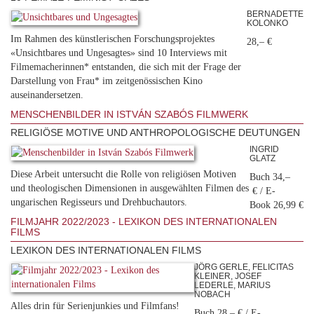
BERNADETTE
KOLONKO
Im Rahmen des künstlerischen Forschungsprojektes
28,– €
«Unsichtbares und Ungesagtes» sind 10 Interviews mit
Filmemacherinnen* entstanden, die sich mit der Frage der
Darstellung von Frau* im zeitgenössischen Kino
auseinandersetzen.
MENSCHENBILDER IN ISTVÁN SZABÓS FILMWERK
RELIGIÖSE MOTIVE UND ANTHROPOLOGISCHE DEUTUNGEN
INGRID
GLATZ
Diese Arbeit untersucht die Rolle von religiösen Motiven
Buch 34,–
und theologischen Dimensionen in ausgewählten Filmen des
€ / E-
ungarischen Regisseurs und Drehbuchautors.
Book 26,99 €
FILMJAHR 2022/2023 - LEXIKON DES INTERNATIONALEN
FILMS
LEXIKON DES INTERNATIONALEN FILMS
JÖRG GERLE, FELICITAS
KLEINER, JOSEF
LEDERLE, MARIUS
NOBACH
Alles drin für Serienjunkies und Filmfans!
Buch 28,– € / E-