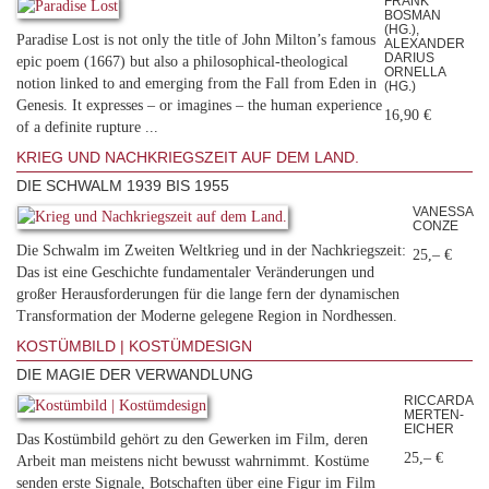
FRANK
BOSMAN
(HG.),
Paradise Lost is not only the title of John Milton’s famous
ALEXANDER
DARIUS
epic poem (1667) but also a philosophical-theological
ORNELLA
notion linked to and emerging from the Fall from Eden in
(HG.)
Genesis. It expresses – or imagines – the human experience
16,90 €
of a definite rupture ...
KRIEG UND NACHKRIEGSZEIT AUF DEM LAND.
DIE SCHWALM 1939 BIS 1955
VANESSA
CONZE
Die Schwalm im Zweiten Weltkrieg und in der Nachkriegszeit:
25,– €
Das ist eine Geschichte fundamentaler Veränderungen und
großer Herausforderungen für die lange fern der dynamischen
Transformation der Moderne gelegene Region in Nordhessen.
KOSTÜMBILD | KOSTÜMDESIGN
DIE MAGIE DER VERWANDLUNG
RICCARDA
MERTEN-
EICHER
Das Kostümbild gehört zu den Gewerken im Film, deren
25,– €
Arbeit man meistens nicht bewusst wahrnimmt. Kostüme
senden erste Signale, Botschaften über eine Figur im Film