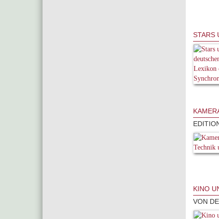
STARS 
KAMERA
EDITIO
KINO U
VON DE