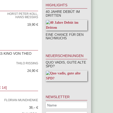
HIGHLIGHTS
40 JAHRE DEBÜT IM
HORST PETER KOLL,
DRITTEN
HANS MESSIAS
19,90 €
EINE CHANCE FÜR DEN
NACHWUCHS
S KINO VON THEO
NEUERSCHEINUNGEN
QUO VADIS, GUTE ALTE
THILO RISSING
SPD?
24,90 €
 14]
NEWSLETTER
FLORIAN MUNDHENKE
38,– €