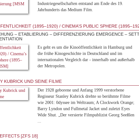
Industriegesellschaften entstand am Ende des 19.
Jahrhunderts das Medium Film.
FENTLICHKEIT (1895–1920) / CINEMA’S PUBLIC SPHERE (1895–192
HUNG – ETABLIERUNG – DIFFERENZIERUNG EMERGENCE – SET
ENTIATION
Es geht es um die Kinoöffentlichkeit in Hamburg und
die frühe Kinogeschichte in Deutschland und im
internationalen Vergleich dar - innerhalb und außerhalb
der Metropolen.
Y KUBRICK UND SEINE FILME
Der 1928 geborene und Anfang 1999 verstorbene
Regisseur Stanley Kubrick drehte so berühmte Filme
wie 2001: 0dyssee im Weltraum; A Clockwork Orange;
Barry Lyndon und Fullmetal Jacket und zuletzt Eyes
Wide Shut. „Der versierte Filmpublizist Georg Seeßlen
...
EFFECTS [ZFS 18]