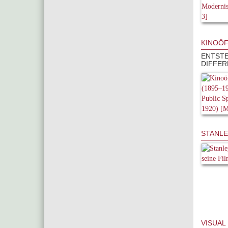
KINOÖF
ENTSTE
DIFFER
STANLE
VISUAL 