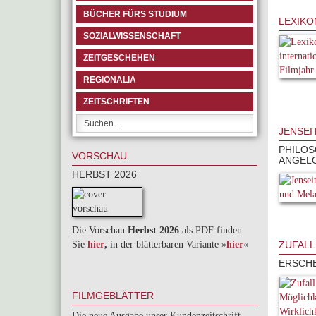
BÜCHER FÜRS STUDIUM
LEXIKO
SOZIALWISSENSCHAFT
ZEITGESCHEHEN
REGIONALIA
ZEITSCHRIFTEN
JENSEI
PHILOS
VORSCHAU
ANGEL
HERBST 2026
Die Vorschau
Herbst 2026
als PDF finden
Sie
hier
,
in der blätterbaren Variante »
hie
r
«
ZUFALL
ERSCHE
FILMGEBLÄTTER
Die neue Ausgabe unser Kundenzeitschrift