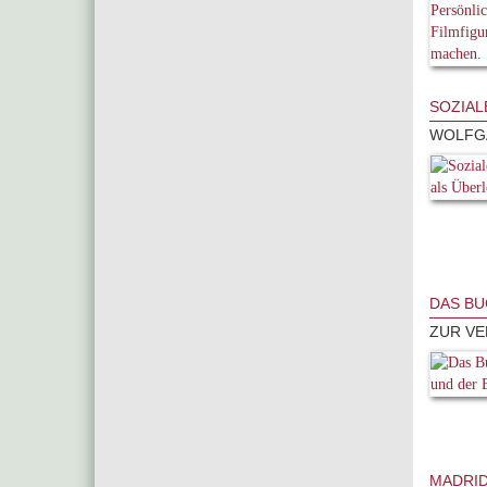
SOZIAL
WOLFGA
DAS BU
ZUR VE
MADRI