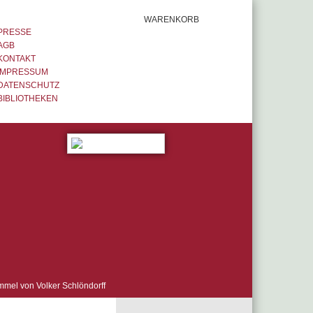
WARENKORB
PRESSE
AGB
KONTAKT
IMPRESSUM
DATENSCHUTZ
BIBLIOTHEKEN
mmel von Volker Schlöndorff