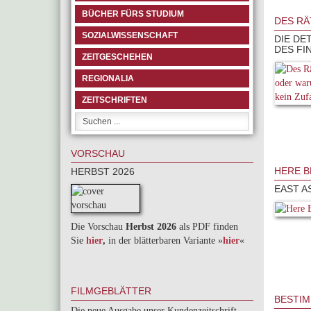
BÜCHER FÜRS STUDIUM
DES RÄ
SOZIALWISSENSCHAFT
DIE DE
DES FI
ZEITGESCHEHEN
REGIONALIA
ZEITSCHRIFTEN
VORSCHAU
HERE B
HERBST 2026
EAST A
Die Vorschau
Herbst 2026
als PDF finden
Sie
hier
,
in der blätterbaren Variante »
hie
r
«
FILMGEBLÄTTER
BESTIM
Die neue Ausgabe unser Kundenzeitschrift