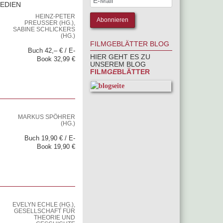
EDIEN
HEINZ-PETER
PREUSSER (HG.), S
ABINE SCHLICKERS (
HG.)
FILMGEBLÄTTER BLOG
Buch 42,– € / E-
HIER GEHT ES ZU
Book 32,99 €
UNSEREM BLOG
FILM
GE
BLÄTTER
MARKUS SPÖHRER
(HG.)
Buch 19,90 € / E-
Book 19,90 €
EVELYN ECHLE (HG.),
GESELLSCHAFT FÜR
THEORIE UND