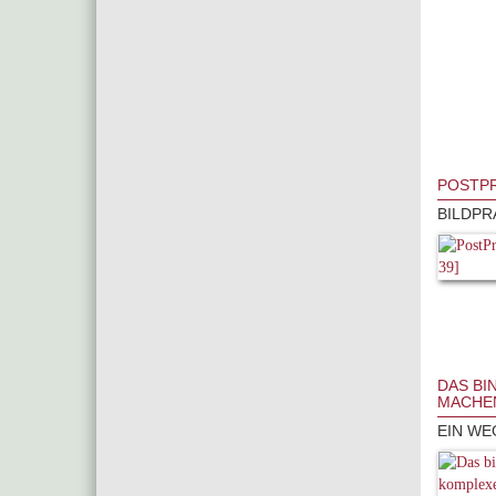
POSTPR
BILDPR
DAS BI
MACHE
EIN WE