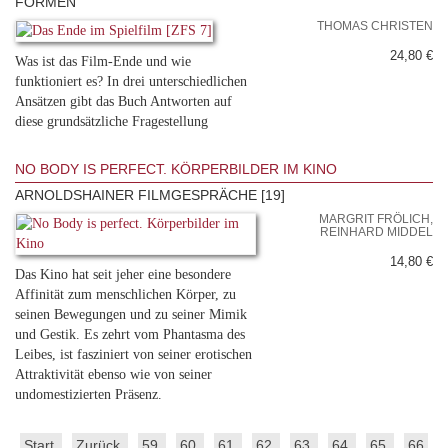
FORMEN
THOMAS CHRISTEN
24,80 €
Was ist das Film-Ende und wie
funktioniert es? In drei unterschiedlichen
Ansätzen gibt das Buch Antworten auf
diese grundsätzliche Fragestellung
NO BODY IS PERFECT. KÖRPERBILDER IM KINO
ARNOLDSHAINER FILMGESPRÄCHE [19]
MARGRIT FRÖLICH,
REINHARD MIDDEL
14,80 €
Das Kino hat seit jeher eine besondere
Affinität zum menschlichen Körper, zu
seinen Bewegungen und zu seiner Mimik
und Gestik. Es zehrt vom Phantasma des
Leibes, ist fasziniert von seiner erotischen
Attraktivität ebenso wie von seiner
undomestizierten Präsenz.
Start
Zurück
59
60
61
62
63
64
65
66