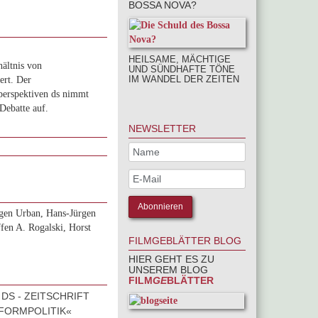
BOSSA NOVA?
HEILSAME, MÄCHTIGE
hältnis von
UND SÜNDHAFTE TÖNE
IM WANDEL DER ZEITEN
ert. Der
perspektiven ds nimmt
Debatte auf.
NEWSLETTER
gen Urban, Hans-Jürgen
fen A. Rogalski, Horst
FILMGEBLÄTTER BLOG
HIER GEHT ES ZU
UNSEREM BLOG
FILM
GE
BLÄTTER
 DS - ZEITSCHRIFT
FORMPOLITIK«