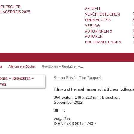
AKTUELL
VERÖFFENTLICHEN
OPEN ACCESS
VERLAG
AUTORINNEN &
AUTOREN
BUCHHANDLUNGEN
te
Alle unsere Bücher
Revisionen – Relektüren –...
Simon Frisch, Tim Raupach
Film- und Fernsehwissenschaftliches Kolloqui
364 Seiten, 148 x 210 mm, Broschiert
September 2012
38,– €
vergriffen
ISBN 978-3-89472-743-7