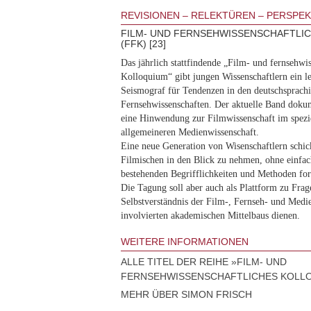
REVISIONEN – RELEKTÜREN – PERSPEK
FILM- UND FERNSEHWISSENSCHAFTLI
(FFK) [23]
Das jährlich stattfindende „Film- und fernsehwis
Kolloquium“ gibt jungen Wissenschaftlern ein le
Seismograf für Tendenzen in den deutschsprach
Fernsehwissenschaften. Der aktuelle Band dokum
eine Hinwendung zur Filmwissenschaft im spezie
allgemeineren Medienwissenschaft.
Eine neue Generation von Wisenschaftlern schick
Filmischen in den Blick zu nehmen, ohne einfac
bestehenden Begrifflichkeiten und Methoden for
Die Tagung soll aber auch als Plattform zu Fra
Selbstverständnis der Film-, Fernseh- und Medi
involvierten akademischen Mittelbaus dienen.
WEITERE INFORMATIONEN
ALLE TITEL DER REIHE »FILM- UND
FERNSEHWISSENSCHAFTLICHES KOLLO
MEHR ÜBER SIMON FRISCH