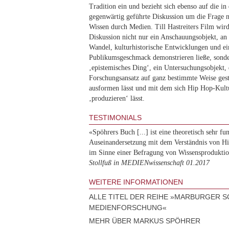
Tradition ein und bezieht sich ebenso auf die i
gegenwärtig geführte Diskussion um die Frage 
Wissen durch Medien. Till Hastreiters Film wi
Diskussion nicht nur ein Anschauungsobjekt, an 
Wandel, kulturhistorische Entwicklungen und ei
Publikumsgeschmack demonstrieren ließe, sonde
‚epistemisches Ding‘, ein Untersuchungsobjekt, 
Forschungsansatz auf ganz bestimmte Weise gest
ausformen lässt und mit dem sich Hip Hop-Kultu
‚produzieren‘ lässt.
TESTIMONIALS
«Spöhrers Buch [...] ist eine theoretisch sehr fu
Auseinandersetzung mit dem Verständnis von H
im Sinne einer Befragung von Wissensproduktio
Stollfuß in MEDIENwissenschaft 01.2017
WEITERE INFORMATIONEN
ALLE TITEL DER REIHE »MARBURGER 
MEDIENFORSCHUNG«
MEHR ÜBER MARKUS SPÖHRER