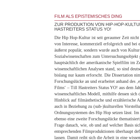
FILM ALS EPISTEMISCHES DING
ZUR PRODUKTION VON HIP-HOP-KULTUR
HASTREITERS STATUS YO!
Die Hip Hop-Kultur ist seit geraumer Zeit nicht 
von Interesse, kommerziell erfolgreich und bei
äußerst populär, sondern wurde auch von Kultu
Sozialwissenschaften zum Untersuchungsobjekt
hauptsächlich der amerikanische Spielfilm im Z
wissenschaftlichen Analysen stand, so sind deu
bislang nur kaum erforscht. Die Dissertation ni
Forschungslücke an und erarbeitet anhand des ‚
Films‘ – Till Hastreiters Status YO! aus dem Ja
wissenschaftliches Modell, mithilfe dessen sich
Hinblick auf filmästhetische und erzählerische A
auch in Beziehung zu (sub-)kulturellen Vorstel
Ordnungssystemen des Hip Hop setzen lässt. Im
ebenso eine zweite Forschungslücke thematisiert
Frage danach, wie, ob und auf welcher Basis si
entsprechenden Filmproduktionen überhaupt defi
lassen. Damit reiht sich die Arbeit in eine wisse