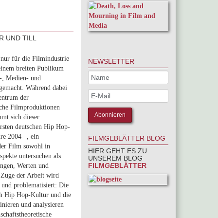
 UND TILL
nur für die Filmindustrie
NEWSLETTER
 einem breiten Publikum
r-, Medien- und
 gemacht. Während dabei
entrum der
tsche Filmproduktionen
mmt sich dieser
ersten deutschen Hip Hop-
hre 2004 –, ein
FILMGEBLÄTTER BLOG
 der Film sowohl in
HIER GEHT ES ZU
spekte untersuchen als
UNSEREM BLOG
FILM
GE
BLÄTTER
lungen, Werten und
 Zuge der Arbeit wird
 und problematisiert: Die
ch Hip Hop-Kultur und die
nieren und analysieren
nschaftstheoretische