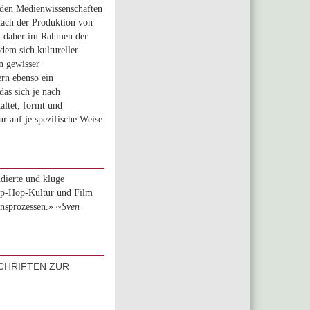
n den Medienwissenschaften
nach der Produktion von
rd daher im Rahmen der
dem sich kultureller
n gewisser
rn ebenso ein
das sich je nach
altet, formt und
r auf je spezifische Weise
ndierte und kluge
ip-Hop-Kultur und Film
nsprozessen.» ~
Sven
SCHRIFTEN ZUR