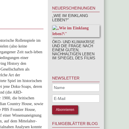
NEUERSCHEINUNGEN
„WIE IM EINKLANG
LEBEN?"
storische Rollenspiele im
ÖKO- UND KLIMAKRISE
UND DIE FRAGE NACH
ielen (also keine
EINEM GUTEN,
rgangener Zeit nach-leben
NACHHALTIGEN LEBEN
Bedingungen einer
IM SPIEGEL DES FILMS
ing History den
Gesellschaften als
lche Art der
NEWSLETTER
tete Spiel im historischen
ei jene Doku-Soaps, deren
ind (die ARD-
1900, die britischen
dian Country House, sowie
e PBS Frontier House,
uf einer Wissensaneignung
, auf dem Mittelalter-
FILMGEBLÄTTER BLOG
rialnahen Analysen konnte