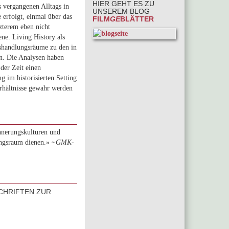
HIER GEHT ES ZU
s vergangenen Alltags in
UNSEREM BLOG
 erfolgt, einmal über das
FILM
GE
BLÄTTER
zterem eben nicht
ene. Living History als
shandlungsräume zu den in
n. Die Analysen haben
 der Zeit einen
g im historisierten Setting
erhältnisse gewahr werden
nnerungskulturen und
ungsraum dienen.» ~
GMK-
SCHRIFTEN ZUR