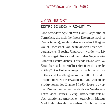
als PDF downloaden für
19,99 €
LIVING HISTORY
ZEITREISEN(DE) IM REALITY-TV
Eine besondere Spielart von Doku-Soaps sind hi
Fernsehen, die nicht konkrete Ereignisse nach-sp
Reenactments), sondern den konkreten Alltag ve
wollen. Menschen von heute agieren unter den 
vergangenen Epoche. Untersucht wurde, wie Liv
Erinnerungskulturen und damit den Gegenwarts-
Erfahrungsraum dienen. Leitende Frage war: We
Erfahrbarmachung eröffnet sich über das angelei
Setting? Den Untersuchungskorpus bildeten dab
Setting und Handlungsraum um 1900 platziert s
Produktionen Schwarzwaldhaus 1902, Abenteuer 
Produktionen des Channel4 1900 House, Edwar
die US-amerikanischen Pendants der Senderkett
TexasRanch House). Living History fußt stets a
über emotionale Ansprache – egal ob im Museum
Markt oder über das Fernsehen. Durch die mate