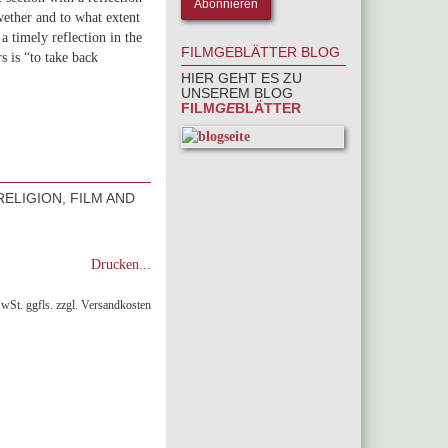
wether and to what extent
 a timely reflection in the
FILMGEBLÄTTER BLOG
s is “to take back
HIER GEHT ES ZU
UNSEREM BLOG
FILM
GE
BLÄTTER
RELIGION, FILM AND
Drucken...
MwSt. ggfls. zzgl. Versandkosten