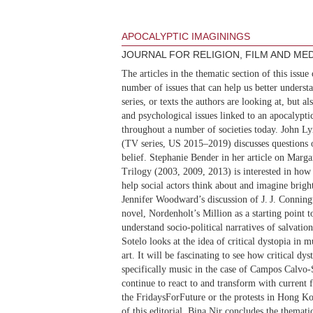
APOCALYPTIC IMAGININGS
JOURNAL FOR RELIGION, FILM AND MEDI
The articles in the thematic section of this issu
number of issues that can help us better underst
series, or texts the authors are looking at, but al
and psychological issues linked to an apocalypt
throughout a number of societies today. John Ly
(TV series, US 2015–2019) discusses questions of
belief. Stephanie Bender in her article on Ma
Trilogy (2003, 2009, 2013) is interested in how
help social actors think about and imagine brigh
Jennifer Woodward’s discussion of J. J. Conning
novel, Nordenholt’s Million as a starting point t
understand socio-political narratives of salvati
Sotelo looks at the idea of critical dystopia in 
art. It will be fascinating to see how critical dys
specifically music in the case of Campos Calvo-So
continue to react to and transform with current 
the FridaysForFuture or the protests in Hong Ko
of this editorial. Bina Nir concludes the thematic