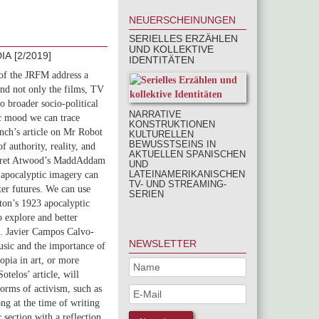
NEUERSCHEINUNGEN
SERIELLES ERZÄHLEN
UND KOLLEKTIVE
A [2/2019]
IDENTITÄTEN
e of the JRFM address a
and not only the films, TV
so broader socio-political
NARRATIVE
ic mood we can trace
KONSTRUKTIONEN
nch’s article on Mr Robot
KULTURELLEN
BEWUSSTSEINS IN
 authority, reality, and
AKTUELLEN SPANISCHEN
rgaret Atwood’s MaddAddam
UND
LATEINAMERIKANISCHEN
 apocalyptic imagery can
TV- UND STREAMING-
ter futures. We can use
SERIEN
ton’s 1923 apocalyptic
o explore and better
on. Javier Campos Calvo-
NEWSLETTER
music and the importance of
topia in art, or more
telos’ article, will
forms of activism, such as
ng at the time of writing
 section with a reflection