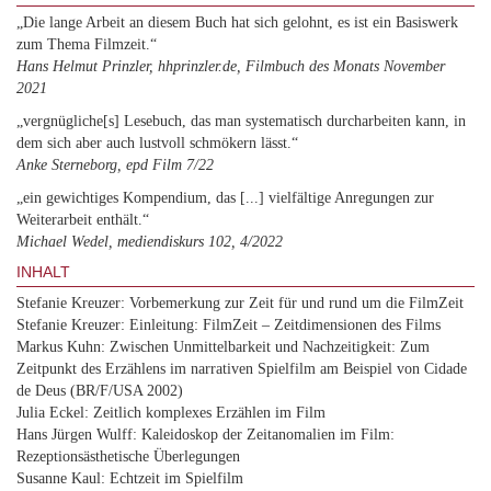
„Die lange Arbeit an diesem Buch hat sich gelohnt, es ist ein Basiswerk
zum Thema Filmzeit.“
Hans Helmut Prinzler, hhprinzler.de, Filmbuch des Monats November
2021
„vergnügliche[s] Lesebuch, das man systematisch durcharbeiten kann, in
dem sich aber auch lustvoll schmökern lässt.“
Anke Sterneborg, epd Film 7/22
„ein gewichtiges Kompendium, das [...] vielfältige Anregungen zur
Weiterarbeit enthält.“
Michael Wedel, mediendiskurs 102, 4/2022
INHALT
Stefanie Kreuzer: Vorbemerkung zur Zeit für und rund um die FilmZeit
Stefanie Kreuzer: Einleitung: FilmZeit – Zeitdimensionen des Films
Markus Kuhn: Zwischen Unmittelbarkeit und Nachzeitigkeit: Zum
Zeitpunkt des Erzählens im narrativen Spielfilm am Beispiel von Cidade
de Deus (BR/F/USA 2002)
Julia Eckel: Zeitlich komplexes Erzählen im Film
Hans Jürgen Wulff: Kaleidoskop der Zeitanomalien im Film:
Rezeptionsästhetische Überlegungen
Susanne Kaul: Echtzeit im Spielfilm