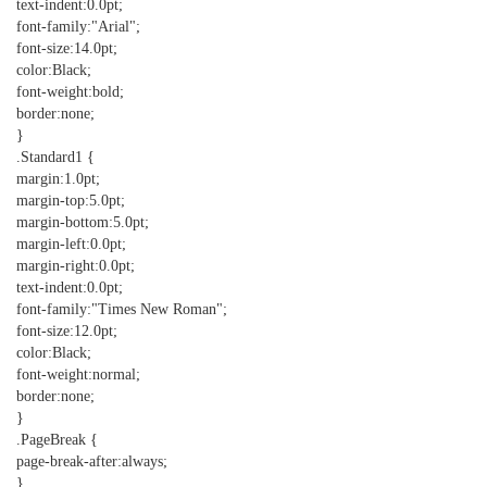
text-indent:0.0pt;
font-family:"Arial";
font-size:14.0pt;
color:Black;
font-weight:bold;
border:none;
}
.Standard1 {
margin:1.0pt;
margin-top:5.0pt;
margin-bottom:5.0pt;
margin-left:0.0pt;
margin-right:0.0pt;
text-indent:0.0pt;
font-family:"Times New Roman";
font-size:12.0pt;
color:Black;
font-weight:normal;
border:none;
}
.PageBreak {
page-break-after:always;
}