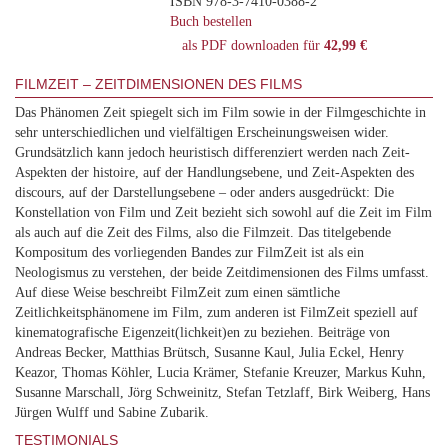
ISBN 978-3-7410-0388-2
Buch bestellen
als PDF downloaden für
42,99 €
FILMZEIT – ZEITDIMENSIONEN DES FILMS
Das Phänomen Zeit spiegelt sich im Film sowie in der Filmgeschichte in
sehr unterschiedlichen und vielfältigen Erscheinungsweisen wider.
Grundsätzlich kann jedoch heuristisch differenziert werden nach Zeit-
Aspekten der histoire, auf der Handlungsebene, und Zeit-Aspekten des
discours, auf der Darstellungsebene – oder anders ausgedrückt: Die
Konstellation von Film und Zeit bezieht sich sowohl auf die Zeit im Film
als auch auf die Zeit des Films, also die Filmzeit. Das titelgebende
Kompositum des vorliegenden Bandes zur FilmZeit ist als ein
Neologismus zu verstehen, der beide Zeitdimensionen des Films umfasst.
Auf diese Weise beschreibt FilmZeit zum einen sämtliche
Zeitlichkeitsphänomene im Film, zum anderen ist FilmZeit speziell auf
kinematografische Eigenzeit(lichkeit)en zu beziehen. Beiträge von
Andreas Becker, Matthias Brütsch, Susanne Kaul, Julia Eckel, Henry
Keazor, Thomas Köhler, Lucia Krämer, Stefanie Kreuzer, Markus Kuhn,
Susanne Marschall, Jörg Schweinitz, Stefan Tetzlaff, Birk Weiberg, Hans
Jürgen Wulff und Sabine Zubarik.
TESTIMONIALS