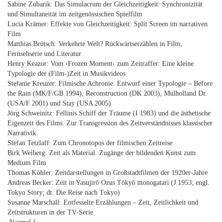
Sabine Zubarik: Das Simulacrum der Gleichzeitigkeit: Synchronizität
und Simultaneität im zeitgenössischen Spielfilm
Lucia Krämer: Effekte von Gleichzeitigkeit: Split Screen im narrativen
Film
Matthias Brütsch: Verkehrte Welt? Rückwärtserzählen in Film,
Fernsehserie und Literatur
Henry Keazor: Vom ›Frozen Moment‹ zum Zeitraffer: Eine kleine
Typologie der (Film-)Zeit in Musikvideos
Stefanie Kreuzer: Filmische Achronie: Entwurf einer Typologie – Before
the Rain (MK/F/GB 1994), Reconstruction (DK 2003), Mulholland Dr.
(USA/F 2001) und Stay (USA 2005)
Jörg Schweinitz: Fellinis Schiff der Träume (I 1983) und die ästhetische
Eigenzeit des Films. Zur Transgression des Zeitverständnisses klassischer
Narrativik
Stefan Tetzlaff: Zum Chronotopos der filmischen Zeitreise
Birk Weiberg: Zeit als Material. Zugänge der bildenden Kunst zum
Medium Film
Thomas Köhler: Zeitdarstellungen in Großstadtfilmen der 1920er-Jahre
Andreas Becker: Zeit in Yasujirō Ozus Tōkyō monogatari (J 1953; engl.
Tokyo Story; dt. Die Reise nach Tokyo)
Susanne Marschall: Entfesselte Erzählungen – Zeit, Zeitlichkeit und
Zeitstrukturen in der TV-Serie