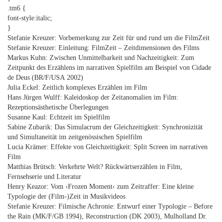
.tm6 {
font-style:italic;
}
Stefanie Kreuzer: Vorbemerkung zur Zeit für und rund um die FilmZeit
Stefanie Kreuzer: Einleitung: FilmZeit – Zeitdimensionen des Films
Markus Kuhn: Zwischen Unmittelbarkeit und Nachzeitigkeit: Zum
Zeitpunkt des Erzählens im narrativen Spielfilm am Beispiel von Cidade
de Deus (BR/F/USA 2002)
Julia Eckel: Zeitlich komplexes Erzählen im Film
Hans Jürgen Wulff: Kaleidoskop der Zeitanomalien im Film:
Rezeptionsästhetische Überlegungen
Susanne Kaul: Echtzeit im Spielfilm
Sabine Zubarik: Das Simulacrum der Gleichzeitigkeit: Synchronizität
und Simultaneität im zeitgenössischen Spielfilm
Lucia Krämer: Effekte von Gleichzeitigkeit: Split Screen im narrativen
Film
Matthias Brütsch: Verkehrte Welt? Rückwärtserzählen in Film,
Fernsehserie und Literatur
Henry Keazor: Vom ›Frozen Moment‹ zum Zeitraffer: Eine kleine
Typologie der (Film-)Zeit in Musikvideos
Stefanie Kreuzer: Filmische Achronie: Entwurf einer Typologie – Before
the Rain (MK/F/GB 1994), Reconstruction (DK 2003), Mulholland Dr.