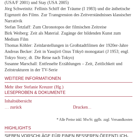
(USA/F 2001) und Stay (USA 2005)
Jörg Schweinitz: Fellinis Schiff der Träume (I 1983) und die ästhetische
Eigenzeit des Films. Zur Transgression des Zeitverständnisses klassischer
Narrativik
Stefan Tetzlaff: Zum Chronotopos der filmischen Zeitreise
Birk Weiberg: Zeit als Material. Zugänge der bildenden Kunst zum
Medium Film
Thomas Köhler: Zeitdarstellungen in Großstadtfilmen der 1920er-Jahre
Andreas Becker: Zeit in Yasujirō Ozus Tōkyō monogatari (J 1953; engl.
Tokyo Story; dt. Die Reise nach Tokyo)
Susanne Marschall: Entfesselte Erzählungen – Zeit, Zeitlichkeit und
Zeitstrukturen in der TV-Serie
WEITERE INFORMATIONEN
Mehr über Stefanie Kreuzer (Hg.)
LESEPROBEN & DOKUMENTE
Inhaltsübersicht
… zurück
Drucken...
* Alle Preise inkl. MwSt. ggfls. zzgl. Versandkosten
HIGHLIGHTS
SIEBEN VORSCHLÄGE FÜR EINEN BESSEREN ÖFFENTLICH-