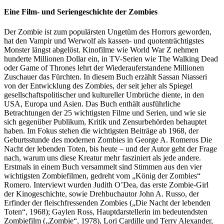
Eine Film- und Seriengeschichte der Zombies
Der Zombie ist zum populärsten Ungetüm des Horrors geworden,
hat den Vampir und Werwolf als kassen- und quotenträchtigstes
Monster längst abgelöst. Kinofilme wie World War Z nehmen
hunderte Millionen Dollar ein, in TV-Serien wie The Walking Dead
oder Game of Thrones lehrt der Wiederauferstandene Millionen
Zuschauer das Fürchten. In diesem Buch erzählt Sassan Niasseri
von der Entwicklung des Zombies, der seit jeher als Spiegel
gesellschaftspolitischer und kultureller Umbrüche diente, in den
USA, Europa und Asien. Das Buch enthält ausführliche
Betrachtungen der 25 wichtigsten Filme und Serien, und wie sie
sich gegenüber Publikum, Kritik und Zensurbehörden behauptet
haben. Im Fokus stehen die wichtigsten Beiträge ab 1968, der
Geburtsstunde des modernen Zombies in George A. Romeros Die
Nacht der lebenden Toten, bis heute – und der Autor geht der Frage
nach, warum uns diese Kreatur mehr fasziniert als jede andere.
Erstmals in einem Buch versammelt sind Stimmen aus den vier
wichtigsten Zombiefilmen, gedreht vom „König der Zombies“
Romero. Interviewt wurden Judith O’Dea, das erste Zombie-Girl
der Kinogeschichte, sowie Drehbuchautor John A. Russo, der
Erfinder der fleischfressenden Zombies („Die Nacht der lebenden
Toten“, 1968); Gaylen Ross, Hauptdarstellerin im bedeutendsten
Zombiefilm („Zombie“, 1978), Lori Cardille und Terry Alexander,