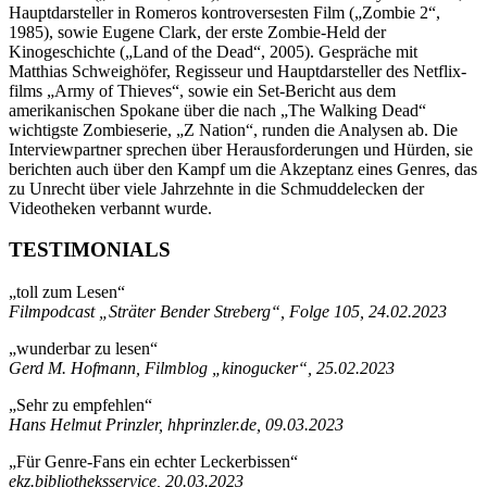
Hauptdarsteller in Romeros kontroversesten Film („Zombie 2“,
1985), sowie Eugene Clark, der erste Zombie-Held der
Kinogeschichte („Land of the Dead“, 2005). Gespräche mit
Matthias Schweighöfer, Regisseur und Hauptdarsteller des Netflix-
films „Army of Thieves“, sowie ein Set-Bericht aus dem
amerikanischen Spokane über die nach „The Walking Dead“
wichtigste Zombieserie, „Z Nation“, runden die Analysen ab. Die
Interviewpartner sprechen über Herausforderungen und Hürden, sie
berichten auch über den Kampf um die Akzeptanz eines Genres, das
zu Unrecht über viele Jahrzehnte in die Schmuddelecken der
Videotheken verbannt wurde.
TESTIMONIALS
„toll zum Lesen“
Filmpodcast „Sträter Bender Streberg“, Folge 105, 24.02.2023
„wunderbar zu lesen“
Gerd M. Hofmann, Filmblog „kinogucker“, 25.02.2023
„Sehr zu empfehlen“
Hans Helmut Prinzler, hhprinzler.de, 09.03.2023
„Für Genre-Fans ein echter Leckerbissen“
ekz.bibliotheksservice, 20.03.2023