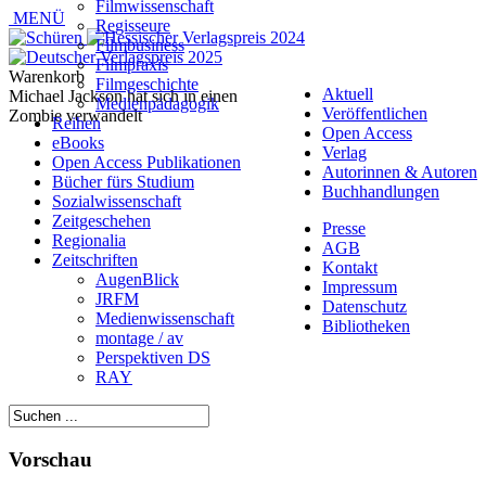
Filmwissenschaft
MENÜ
Regisseure
Filmbusiness
Filmpraxis
Warenkorb
Filmgeschichte
Aktuell
Michael Jackson hat sich in einen
Medienpädagogik
Veröffentlichen
Zombie verwandelt
Reihen
Open Access
eBooks
Verlag
Open Access Publikationen
Autorinnen & Autoren
Bücher fürs Studium
Buchhandlungen
Sozialwissenschaft
Zeitgeschehen
Presse
Regionalia
AGB
Zeitschriften
Kontakt
AugenBlick
Impressum
JRFM
Datenschutz
Medienwissenschaft
Bibliotheken
montage / av
Perspektiven DS
RAY
Vorschau