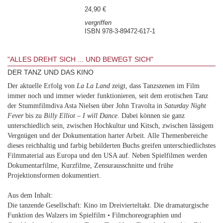
24,90 €
vergriffen
ISBN 978-3-89472-617-1
"ALLES DREHT SICH ... UND BEWEGT SICH"
DER TANZ UND DAS KINO
Der aktuelle Erfolg von
La La Land
zeigt, dass Tanzszenen im Film
immer noch und immer wieder funktionieren, seit dem erotischen Tanz
der Stummfilmdiva Asta Nielsen über John Travolta in
Saturday Night
Fever
bis zu
Billy Elliot – I will Dance
. Dabei können sie ganz
unterschiedlich sein, zwischen Hochkultur und Kitsch, zwischen lässigem
Vergnügen und der Dokumentation harter Arbeit. Alle Themenbereiche
dieses reichhaltig und farbig bebilderten Buchs greifen unterschiedlichstes
Filmmaterial aus Europa und den USA auf. Neben Spielfilmen werden
Dokumentarfilme, Kurzfilme, Zensurausschnitte und frühe
Projektionsformen dokumentiert.
Aus dem Inhalt:
Die tanzende Gesellschaft: Kino im Dreivierteltakt. Die dramaturgische
Funktion des Walzers im Spielfilm • Filmchoreographien und