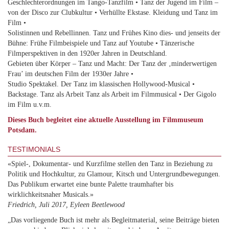
Geschlechterordnungen im Tango-Tanzfilm • Tanz der Jugend im Film –
von der Disco zur Clubkultur • Verhüllte Ekstase. Kleidung und Tanz im
Film •
Solistinnen und Rebellinnen. Tanz und Frühes Kino dies- und jenseits der
Bühne: Frühe Filmbeispiele und Tanz auf Youtube • Tänzerische
Filmperspektiven in den 1920er Jahren in Deutschland.
Gebieten über Körper – Tanz und Macht: Der Tanz der ‚minderwertigen
Frau’ im deutschen Film der 1930er Jahre •
Studio Spektakel. Der Tanz im klassischen Hollywood-Musical •
Backstage. Tanz als Arbeit Tanz als Arbeit im Filmmusical • Der Gigolo
im Film u.v.m.
Dieses Buch begleitet eine aktuelle Ausstellung im Filmmuseum
Potsdam.
TESTIMONIALS
«Spiel-, Dokumentar- und Kurzfilme stellen den Tanz in Beziehung zu
Politik und Hochkultur, zu Glamour, Kitsch und Untergrundbewegungen.
Das Publikum erwartet eine bunte Palette traumhafter bis
wirklichkeitsnaher Musicals.»
Friedrich, Juli 2017, Eyleen Beetlewood
„Das vorliegende Buch ist mehr als Begleitmaterial, seine Beiträge bieten