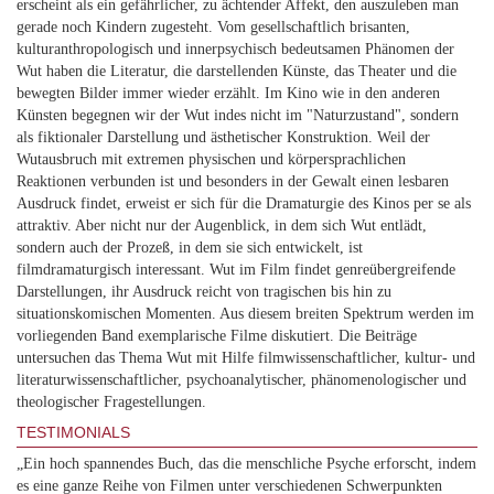
erscheint als ein gefährlicher, zu ächtender Affekt, den auszuleben man
gerade noch Kindern zugesteht. Vom gesellschaftlich brisanten,
kulturanthropologisch und innerpsychisch bedeutsamen Phänomen der
Wut haben die Literatur, die darstellenden Künste, das Theater und die
bewegten Bilder immer wieder erzählt. Im Kino wie in den anderen
Künsten begegnen wir der Wut indes nicht im "Naturzustand", sondern
als fiktionaler Darstellung und ästhetischer Konstruktion. Weil der
Wutausbruch mit extremen physischen und körpersprachlichen
Reaktionen verbunden ist und besonders in der Gewalt einen lesbaren
Ausdruck findet, erweist er sich für die Dramaturgie des Kinos per se als
attraktiv. Aber nicht nur der Augenblick, in dem sich Wut entlädt,
sondern auch der Prozeß, in dem sie sich entwickelt, ist
filmdramaturgisch interessant. Wut im Film findet genreübergreifende
Darstellungen, ihr Ausdruck reicht von tragischen bis hin zu
situationskomischen Momenten. Aus diesem breiten Spektrum werden im
vorliegenden Band exemplarische Filme diskutiert. Die Beiträge
untersuchen das Thema Wut mit Hilfe filmwissenschaftlicher, kultur- und
literaturwissenschaftlicher, psychoanalytischer, phänomenologischer und
theologischer Fragestellungen.
TESTIMONIALS
„Ein hoch spannendes Buch, das die menschliche Psyche erforscht, indem
es eine ganze Reihe von Filmen unter verschiedenen Schwerpunkten