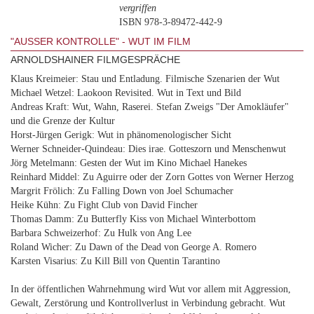
vergriffen
ISBN 978-3-89472-442-9
"AUSSER KONTROLLE" - WUT IM FILM
ARNOLDSHAINER FILMGESPRÄCHE
Klaus Kreimeier: Stau und Entladung. Filmische Szenarien der Wut
Michael Wetzel: Laokoon Revisited. Wut in Text und Bild
Andreas Kraft: Wut, Wahn, Raserei. Stefan Zweigs "Der Amokläufer"
und die Grenze der Kultur
Horst-Jürgen Gerigk: Wut in phänomenologischer Sicht
Werner Schneider-Quindeau: Dies irae. Gotteszorn und Menschenwut
Jörg Metelmann: Gesten der Wut im Kino Michael Hanekes
Reinhard Middel: Zu Aguirre oder der Zorn Gottes von Werner Herzog
Margrit Frölich: Zu Falling Down von Joel Schumacher
Heike Kühn: Zu Fight Club von David Fincher
Thomas Damm: Zu Butterfly Kiss von Michael Winterbottom
Barbara Schweizerhof: Zu Hulk von Ang Lee
Roland Wicher: Zu Dawn of the Dead von George A. Romero
Karsten Visarius: Zu Kill Bill von Quentin Tarantino
In der öffentlichen Wahrnehmung wird Wut vor allem mit Aggression,
Gewalt, Zerstörung und Kontrollverlust in Verbindung gebracht. Wut