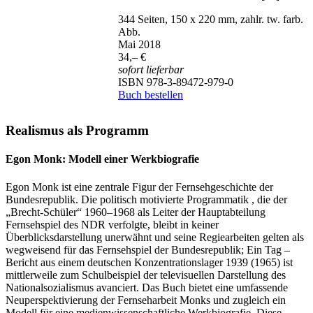
344 Seiten, 150 x 220 mm, zahlr. tw. farb.
Abb.
Mai 2018
34,– €
sofort lieferbar
ISBN 978-3-89472-979-0
Buch bestellen
Realismus als Programm
Egon Monk: Modell einer Werkbiografie
Egon Monk ist eine zentrale Figur der Fernsehgeschichte der
Bundesrepublik. Die politisch motivierte Programmatik , die der
„Brecht-Schüler“ 1960–1968 als Leiter der Hauptabteilung
Fernsehspiel des NDR verfolgte, bleibt in keiner
Überblicksdarstellung unerwähnt und seine Regiearbeiten gelten als
wegweisend für das Fernsehspiel der Bundesrepublik; Ein Tag –
Bericht aus einem deutschen Konzentrationslager 1939 (1965) ist
mittlerweile zum Schulbeispiel der televisuellen Darstellung des
Nationalsozialismus avanciert. Das Buch bietet eine umfassende
Neuperspektivierung der Fernseharbeit Monks und zugleich ein
Modell für eine medienwissenschaftliche Werkbiografie. Diese