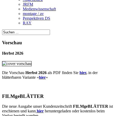
JRFM
Medienwissenschaft
montage / av
Perspektiven DS
RAY
Vorschau
Herbst 2026
Die Vorschau
Herbst 2026
als PDF finden Sie
hier
,
in der
blätterbaren Variante »
hie
r
«
FILMgeBLÄTTER
Die neue Ausgabe unser Kundenzeitschrift
FILMgeBLÄTTER
ist
erschienen und kann
hier
heruntergeladen oder kostenlos beim
Verlag bestellt werden.