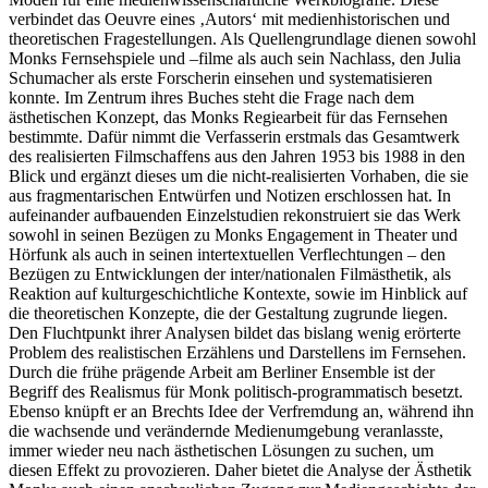
verbindet das Oeuvre eines ‚Autors‘ mit medienhistorischen und
theoretischen Fragestellungen. Als Quellengrundlage dienen sowohl
Monks Fernsehspiele und –filme als auch sein Nachlass, den Julia
Schumacher als erste Forscherin einsehen und systematisieren
konnte. Im Zentrum ihres Buches steht die Frage nach dem
ästhetischen Konzept, das Monks Regiearbeit für das Fernsehen
bestimmte. Dafür nimmt die Verfasserin erstmals das Gesamtwerk
des realisierten Filmschaffens aus den Jahren 1953 bis 1988 in den
Blick und ergänzt dieses um die nicht-realisierten Vorhaben, die sie
aus fragmentarischen Entwürfen und Notizen erschlossen hat. In
aufeinander aufbauenden Einzelstudien rekonstruiert sie das Werk
sowohl in seinen Bezügen zu Monks Engagement in Theater und
Hörfunk als auch in seinen intertextuellen Verflechtungen – den
Bezügen zu Entwicklungen der inter/nationalen Filmästhetik, als
Reaktion auf kulturgeschichtliche Kontexte, sowie im Hinblick auf
die theoretischen Konzepte, die der Gestaltung zugrunde liegen.
Den Fluchtpunkt ihrer Analysen bildet das bislang wenig erörterte
Problem des realistischen Erzählens und Darstellens im Fernsehen.
Durch die frühe prägende Arbeit am Berliner Ensemble ist der
Begriff des Realismus für Monk politisch-programmatisch besetzt.
Ebenso knüpft er an Brechts Idee der Verfremdung an, während ihn
die wachsende und verändernde Medienumgebung veranlasste,
immer wieder neu nach ästhetischen Lösungen zu suchen, um
diesen Effekt zu provozieren. Daher bietet die Analyse der Ästhetik