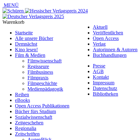
MENÜ
Warenkorb
Aktuell
Startseite
Veröffentlichen
Alle unsere Bücher
Open Access
Demnächst
Verlag
Kino lesen!
Autorinnen & Autoren
Film & Medien
Buchhandlungen
Filmwissenschaft
Presse
Regisseure
AGB
Filmbusiness
Kontakt
Filmpraxis
Impressum
Filmgeschichte
Datenschutz
Medienpädagogik
Bibliotheken
Reihen
eBooks
Open Access Publikationen
Bücher fürs Studium
Sozialwissenschaft
Zeitgeschehen
Regionalia
Zeitschriften
AugenBlick