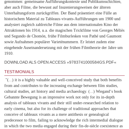
genommen: gemeinsame Aufführungskontexte und Publikumsschichten,
aber auch Filme, die bewusst auf Inszenierungsweisen der älteren
Unterhaltungsform zurückgriffen. Der Band präsentiert eine Fülle an
historischem Material zu Tableaux-vivants-Aufführungen um 1900 und
analysiert zugleich zahlreiche Filme aus dem internationalen Kino der
Attraktionen bis 1914, u.a. die magischen Trickfilme von Georges Méliès
und Segundo de Chomón, frühe Filmburlesken von Pathé und Gaumont
sowie Aufnahmen populärer Varieténummern. Er leistet zudem eine
eingehende Auseinandersetzung mit der frühen Filmtheorie der Jahre um
1910.
DOWNLOAD ALS OPEN ACCESS »9783741000584GS.PDF«
TESTIMONIALS
"(...) it is a highly valuable and well-conceived study that both benefits
from and contributes to the increasing exchange between film studies,
cultural studies, art history and media archaeology. (...) Wiegand‘s book
Gebannte Bewegung is an impressive work not only for its in-depth
analysis of tableaux vivants and their still under-researched relation to
early cinema, but also for its challenge of traditional approaches that
conceive of tableaux vivants as a mere antithesis or genealogical
predecessor to film, failing to acknowledge the rich intermedial dialogue
in which the two media engaged during their fin-de-siècle coexistence as