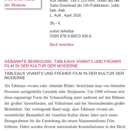
416 Seiten, 155 x 225 mm, Unten auf der
Seite Download als OA-Publikation, zahlr.
farb. Abb.
1. Aufl., April 2016
38,– €
sofort lieferbar
ISBN 978-3-89472-836-6
Buch bestellen
GEBANNTE BEWEGUNG. TABLEAUX VIVANTS UND FRÜHER
FILM IN DER KULTUR DER MODERNE
TABLEAUX VIVANTS UND FRÜHER FILM IN DER KULTUR DER
MODERNE
Als Tableaux vivants oder ‹lebende Bilder› bezeichnet man von lebenden
Personen nachgestellte Gemälde oder Skulpturen. Um 1900 erfreute sich
diese eigenartige Form der Schaustellung unter anderem auf den Bühnen
der großen Varietétheater, auf Volksfesten und bei Vereinsabenden großer
Beliebtheit. Der vorliegende Band zeigt, dass Tableaux vivants als
wesentlicher Bestandteil der visuellen Kultur dieser Jahre auch einen
Bezugsrahmen für die Entstehung des neuen Massenmediums Film
bildeten. Dabei werden diverse intermediale Konstellationen in den Blick