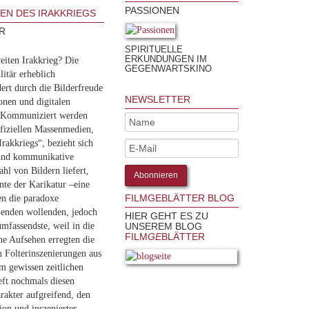
PASSIONEN
REN DES IRAKKRIEGS
R
SPIRITUELLE
ERKUNDUNGEN IM
iten Irakkrieg? Die
GEGENWARTSKINO
litär erheblich
ert durch die Bilderfreude
NEWSLETTER
onen und digitalen
. Kommuniziert werden
fiziellen Massenmedien,
Irakkriegs“, bezieht sich
 und kommunikative
ahl von Bildern liefert,
inte der Karikatur –eine
FILMGEBLÄTTER BLOG
en die paradoxe
t enden wollenden, jedoch
HIER GEHT ES ZU
umfassendste, weil in die
UNSEREM BLOG
FILM
GE
BLÄTTER
e Aufsehen erregten die
n Folterinszenierungen aus
m gewissen zeitlichen
eft nochmals diesen
arakter aufgreifend, den
on und inszenierter