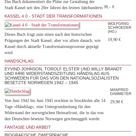
Das Buch dokumentiert die Pläne zur Gestaltung der
38,– €
Stadt Kassel seit den 20er Jahren des letzten Jahrhunderts
KASSEL 4.0 - STADT DER TRANSFORMATIONEN
WOLFGANG
SCHROEDER
(HG.)
Dieses Buch fragt zum einen nach den historischen
19,90 €
Prägungen der Stadt Kassel, aber vor allem danach, wie
Kassel durch aktuelle Transformationsprozesse ge­prägt
wird.
HANDSCHLAG
EYVIND JOHNSON, TOROLF ELSTER UND WILLY BRANDT
UND IHRE WIDERSTANDSZEITUNG HÅNDSLAG AUS
SCHWEDEN FÜR DAS VON DEN NATIONALSOZIALISTEN
BESETZTE NORWEGEN 1942 – 1945
MANFRED
DAMMEYER
Von Juni 1942 bis Juni 1945 erschien in Stockholm alle 14
29,90 €
Tage «Håndslag», eine Untergrundzeitung für den
Widerstand der norwegischen Heimatfront, die in das von
den Deutschen besetzte Norwegen geschmuggelt wurde.
FANTASIE UND ARBEIT
BIOGRAFISCHE ZWIESPRACHE