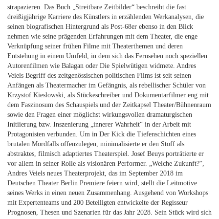
strapazieren. Das Buch „Streitbare Zeitbilder“ beschreibt die fast
dreißigjährige Karriere des Künstlers in erzählenden Werkanalysen, die
seinen biografischen Hintergrund als Post-68er ebenso in den Blick
nehmen wie seine prägenden Erfahrungen mit dem Theater, die enge
Verknüpfung seiner frühen Filme mit Theaterthemen und deren
Entstehung in einem Umfeld, in dem sich das Fernsehen noch speziellen
Autorenfilmen wie Balagan oder Die Spielwütigen widmete. Andres
Veiels Begriff des zeitgenössischen politischen Films ist seit seinen
Anfängen als Theatermacher im Gefängnis, als rebellischer Schüler von
Krzystof Kieslowski, als Stückeschreiber und Dokumentarfilmer eng mit
dem Faszinosum des Schauspiels und der Zeitkapsel Theater/Bühnenraum
sowie den Fragen einer möglichst wirkungsvollen dramaturgischen
Initiierung bzw. Inszenierung „innerer Wahrheit“ in der Arbeit mit
Protagonisten verbunden. Um in Der Kick die Tiefenschichten eines
brutalen Mordfalls offenzulegen, minimalisierte er den Stoff als
abstraktes, filmisch adaptiertes Theaterspiel. Josef Beuys porträtierte er
vor allem in seiner Rolle als visionären Performer. „Welche Zukunft?“,
Andres Veiels neues Theaterprojekt, das im September 2018 im
Deutschen Theater Berlin Premiere feiern wird, stellt die Leitmotive
seines Werks in einen neuen Zusammenhang. Ausgehend von Workshops
mit Expertenteams und 200 Beteiligten entwickelte der Regisseur
Prognosen, Thesen und Szenarien für das Jahr 2028. Sein Stück wird sich