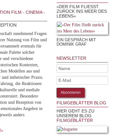
«DER FILM FLIESST Z
URÜCK INS MEER DES L
ION FILM - CINEMA -
EBENS»
CEPTION
enschaft zunehmend Fragen
hrer Nutzung von Film und
EIN GESPRÄCH MIT
DOMINIK GRAF
versammelt erstmals für
nale Palette solcher
NEWSLETTER
e und verschiedene
historischen Kontexten,
schen Modellen aus und
 und ästhetischer Praxis.
fahrung, die Reaktionen
okulturelle und mediale
onstruiert. Besondere
ation und Rezeption von
FILMGEBLÄTTER BLOG
-emotionales Angebot in
HIER GEHT ES ZU
jeweils anders
UNSEREM BLOG
FILM
GE
BLÄTTER
f«