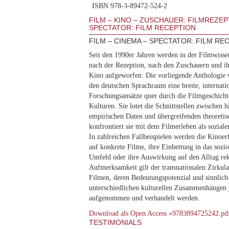
ISBN 978-3-89472-524-2
FILM – KINO – ZUSCHAUER: FILMREZEPT
SPECTATOR: FILM RECEPTION
FILM – CINEMA – SPECTATOR: FILM RE
Seit den 1990er Jahren werden in der Filmwiss
nach der Rezeption, nach den Zuschauern und i
Kino aufgeworfen. Die vorliegende Anthologie 
den deutschen Sprachraum eine breite, internatio
Forschungsansätze quer durch die Filmgeschicht
Kulturen. Sie lotet die Schnittstellen zwischen 
empirischen Daten und übergreifenden theoreti
konfrontiert sie mit dem Filmerleben als sozialer
In zahlreichen Fallbeispielen werden die Kinoer
auf konkrete Filme, ihre Einbettung in das sozi
Umfeld oder ihre Auswirkung auf den Alltag rek
Aufmerksamkeit gilt der transnationalen Zirkul
Filmen, deren Bedeutungspotenzial und sinnlich
unterschiedlichen kulturellen Zusammenhängen 
aufgenommen und verhandelt werden.
Download als Open Access »9783894725242.pd
TESTIMONIALS