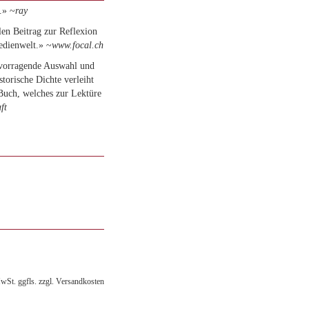
.» ~
ray
len Beitrag zur Reflexion
edienwelt.» ~
www.focal.ch
rvorragende Auswahl und
torische Dichte verleiht
Buch, welches zur Lektüre
ft
MwSt. ggfls. zzgl. Versandkosten