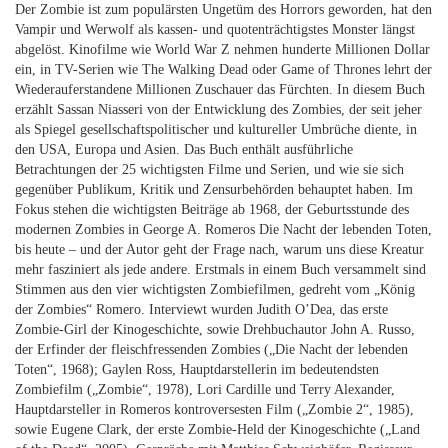
Der Zombie ist zum populärsten Ungetüm des Horrors geworden, hat den
Vampir und Werwolf als kassen- und quotenträchtigstes Monster längst
abgelöst. Kinofilme wie World War Z nehmen hunderte Millionen Dollar
ein, in TV-Serien wie The Walking Dead oder Game of Thrones lehrt der
Wiederauferstandene Millionen Zuschauer das Fürchten. In diesem Buch
erzählt Sassan Niasseri von der Entwicklung des Zombies, der seit jeher
als Spiegel gesellschaftspolitischer und kultureller Umbrüche diente, in
den USA, Europa und Asien. Das Buch enthält ausführliche
Betrachtungen der 25 wichtigsten Filme und Serien, und wie sie sich
gegenüber Publikum, Kritik und Zensurbehörden behauptet haben. Im
Fokus stehen die wichtigsten Beiträge ab 1968, der Geburtsstunde des
modernen Zombies in George A. Romeros Die Nacht der lebenden Toten,
bis heute – und der Autor geht der Frage nach, warum uns diese Kreatur
mehr fasziniert als jede andere. Erstmals in einem Buch versammelt sind
Stimmen aus den vier wichtigsten Zombiefilmen, gedreht vom „König
der Zombies“ Romero. Interviewt wurden Judith O’Dea, das erste
Zombie-Girl der Kinogeschichte, sowie Drehbuchautor John A. Russo,
der Erfinder der fleischfressenden Zombies („Die Nacht der lebenden
Toten“, 1968); Gaylen Ross, Hauptdarstellerin im bedeutendsten
Zombiefilm („Zombie“, 1978), Lori Cardille und Terry Alexander,
Hauptdarsteller in Romeros kontroversesten Film („Zombie 2“, 1985),
sowie Eugene Clark, der erste Zombie-Held der Kinogeschichte („Land