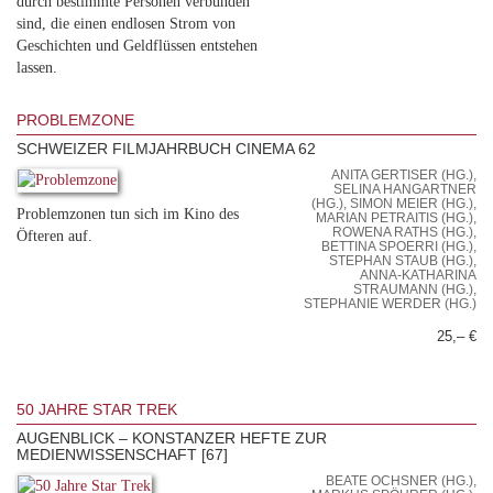
durch bestimmte Personen verbunden
sind, die einen endlosen Strom von
Geschichten und Geldflüssen entstehen
lassen.
PROBLEMZONE
SCHWEIZER FILMJAHRBUCH CINEMA 62
ANITA GERTISER (HG.),
SELINA HANGARTNER
(HG.), SIMON MEIER (HG.),
Problemzonen tun sich im Kino des
MARIAN PETRAITIS (HG.),
ROWENA RATHS (HG.),
Öfteren auf.
BETTINA SPOERRI (HG.),
STEPHAN STAUB (HG.),
ANNA-KATHARINA
STRAUMANN (HG.),
STEPHANIE WERDER (HG.)
25,– €
50 JAHRE STAR TREK
AUGENBLICK – KONSTANZER HEFTE ZUR
MEDIENWISSENSCHAFT [67]
BEATE OCHSNER (HG.),