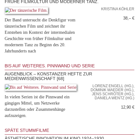
FRÜHE FILMKULTUR UND MODERNER TANZ.
KRISTINA KÖHLER
38,– €
Der Band untersucht die Denkfigur vom
tänzerischen Film und zeichnet ihr
Entstehen im Kontext der intermedialen
Geschichte von früher Filmkultur und
modernem Tanz zu Beginn des 20.
Jahrhunderts nach
BIS AUF WEITERES. PINNWAND UND SERIE
AUGENBLICK – KONSTANZER HEFTE ZUR
MEDIENWISSENSCHAFT [68]
LORENZ ENGELL (HG.),
DOMINIK MAEDER (HG.),
JENS SCHRÖTER (HG.),
In vielen Serien ist die Pinnwand ein
DANIELA WENTZ (HG.)
gängiges Mittel, um Netzwerke
12,90 €
darzustellen oder Zusammenhänge
aufzuzeigen.
SPÄTE STUMMFILME
ÄSTHETISCHE INNOVATION IM KINO 1924–1930.