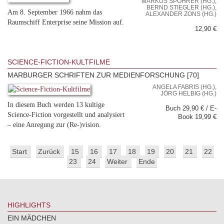
MARKUS SPÖHRER (HG.),
BERND STIEGLER (HG.),
Am 8. September 1966 nahm das
ALEXANDER ZONS (HG.)
Raumschiff Enterprise seine Mission auf.
12,90 €
SCIENCE-FICTION-KULTFILME
MARBURGER SCHRIFTEN ZUR MEDIENFORSCHUNG [70]
ANGELA FABRIS (HG.),
JÖRG HELBIG (HG.)
In diesem Buch werden 13 kultige
Buch 29,90 € / E-
Science-Fiction vorgestellt und analysiert
Book 19,99 €
– eine Anregung zur (Re-)vision.
Start
Zurück
15
16
17
18
19
20
21
22
23
24
Weiter
Ende
HIGHLIGHTS
EIN MÄDCHEN