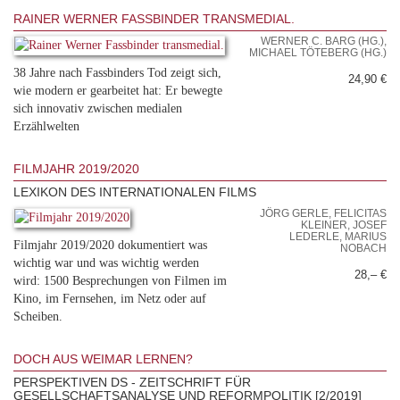
RAINER WERNER FASSBINDER TRANSMEDIAL.
WERNER C. BARG (HG.),
MICHAEL TÖTEBERG (HG.)
38 Jahre nach Fassbinders Tod zeigt sich,
24,90 €
wie modern er gearbeitet hat: Er bewegte
sich innovativ zwischen medialen
Erzählwelten
FILMJAHR 2019/2020
LEXIKON DES INTERNATIONALEN FILMS
JÖRG GERLE, FELICITAS
KLEINER, JOSEF
LEDERLE, MARIUS
Filmjahr 2019/2020 dokumentiert was
NOBACH
wichtig war und was wichtig werden
28,– €
wird: 1500 Besprechungen von Filmen im
Kino, im Fernsehen, im Netz oder auf
Scheiben.
DOCH AUS WEIMAR LERNEN?
PERSPEKTIVEN DS - ZEITSCHRIFT FÜR
GESELLSCHAFTSANALYSE UND REFORMPOLITIK [2/2019]