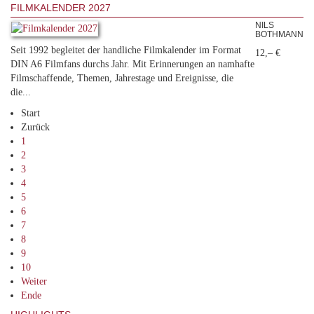
FILMKALENDER 2027
NILS
BOTHMANN
Seit 1992 begleitet der handliche Filmkalender im Format
12,– €
DIN A6 Filmfans durchs Jahr. Mit Erinnerungen an namhafte
Filmschaffende, Themen, Jahrestage und Ereignisse, die
die...
Start
Zurück
1
2
3
4
5
6
7
8
9
10
Weiter
Ende