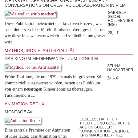
WERKSTATTGESPRÄCHE: KREATIVE ALLIANZEN /
CONVERSATIONS ON CREATIVE COLLABORATION IN FILM
GABRIELA
SEIDEL-
HOLLAENDER
Diese Publikation beleuchtet den kreativen Prozess, was
(HG.)
nach der ersten Idee für ein filmisches Werk geschieht und
28,– €
wie diese Idee weiterentwickelt und schließlich umgesetzt
wird.
MYTHOS, IRONIE, ARTIFIZIALITÄT:
DAS KINO IM MEDIENWANDEL ZUM TONFILM
SELINA
HANGARTNER
Frühe Tonfilme, die um 1929 erstmals im grösseren Stil
34,– €
kommerziell ausgewertet wurden, hatten das Publikum
von einem neuartigen Kinoerlebnis zu überzeugen.
Faszinierend ist,...
ANIMATION REDUX
MONTAGE AV
GESELLSCHAFT FÜR
THEORIE UND GESCHICHTE
AUDIOVISUELLER
Eine zentrale Prämisse der Animation
KOMMUNIKATION E.V. (HG.),
KRISTINA KÖHLER (HG.)
Studies lautet, dass Animation unter