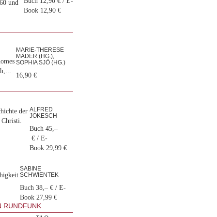
Buch 12,90 € / E-
960 und
Book 12,90 €
MARIE-THERESE
MÄDER (HG.),
homes
SOPHIA SJÖ (HG.)
h,...
16,90 €
ALFRED
chichte der
JOKESCH
Christi.
Buch 45,–
€ / E-
Book 29,99 €
SABINE
higkeit
SCHWIENTEK
Buch 38,– € / E-
Book 27,99 €
N RUNDFUNK