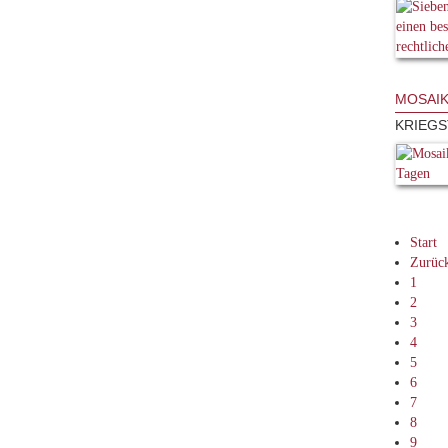
MOSAIK
KRIEGS
Start
Zurüc
1
2
3
4
5
6
7
8
9