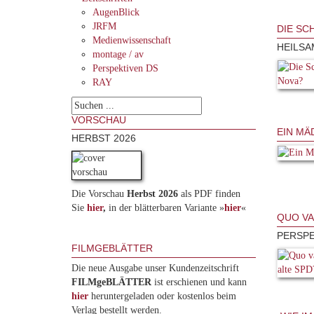
AugenBlick
JRFM
DIE SC
Medienwissenschaft
HEILSA
montage / av
Perspektiven DS
RAY
VORSCHAU
EIN MÄ
HERBST 2026
Die Vorschau
Herbst 2026
als PDF finden
Sie
hier
,
in der blätterbaren Variante »
hie
r
«
QUO VA
PERSPE
FILMGEBLÄTTER
Die neue Ausgabe unser Kundenzeitschrift
FILMgeBLÄTTER
ist erschienen und kann
hier
heruntergeladen oder kostenlos beim
Verlag bestellt werden.