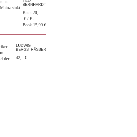
TILO
en an
BERNHARDT
 Mainz sinkt
Buch 20,–
€ / E-
Book 15,99 €
LUDWIG
riker
BERGSTRÄSSER
im
42,– €
nd der