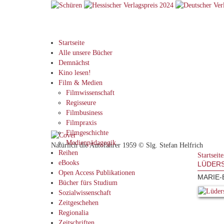
Startseite
Alle unsere Bücher
Demnächst
Kino lesen!
Film & Medien
Filmwissenschaft
Regisseure
Filmbusiness
Filmpraxis
Filmgeschichte
Medienpädagogik
Natürlich die Autofahrer 1959 © Slg. Stefan Helfrich
Reihen
Startseite
eBooks
LÜDERS
Open Access Publikationen
MARIE-
Bücher fürs Studium
Sozialwissenschaft
Zeitgeschehen
Regionalia
Zeitschriften