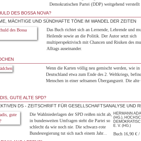
Demokratischen Partei (DDP) weitgehend verstellt 
HULD DES BOSSA NOVA?
ME, MÄCHTIGE UND SÜNDHAFTE TÖNE IM WANDEL DER ZEITEN
Das Buch richtet sich an Lernende, Lehrende und mu
Heilende sowie an die Politik. Der Autor setzt sich
multiperspektivisch mit Chancen und Risiken des mu
Alltags auseinander.
DCHEN
Wenn die Karten völlig neu gemischt werden, wie in
Deutschland etwa zum Ende des 2. Weltkriegs, befind
Menschen in einer seltsamen Übergangszeit. Die alte
DIS, GUTE ALTE SPD?
KTIVEN DS - ZEITSCHRIFT FÜR GESELLSCHAFTSANALYSE UND RE
HERMANN ADAM
Die Wahlniederlagen der SPD reißen nicht ab,
(HG.), HOCHSC
in bundesweiten Umfragen steht die Partei so
DEMOKRATISCH
E. V. (HG.)
schlecht da wie noch nie. Die schwarz-rote
Bundesregierung tut sich nach einem Jahr...
Buch 16,90 € /