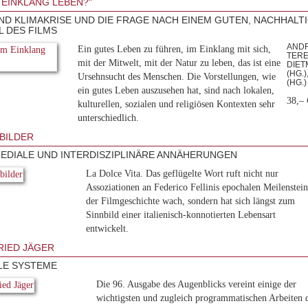
M EINKLANG LEBEN?"
ND KLIMAKRISE UND DIE FRAGE NACH EINEM GUTEN, NACHHALTI
L DES FILMS
ANDR
Ein gutes Leben zu führen, im Einklang mit sich,
TERES
mit der Mitwelt, mit der Natur zu leben, das ist eine
DIE
(HG.
Ursehnsucht des Menschen. Die Vorstellungen, wie
(HG.)
ein gutes Leben auszusehen hat, sind nach lokalen,
38,– 
kulturellen, sozialen und religiösen Kontexten sehr
unterschiedlich.
NBILDER
EDIALE UND INTERDISZIPLINÄRE ANNÄHERUNGEN
La Dolce Vita. Das geflügelte Wort ruft nicht nur
Assoziationen an Federico Fellinis epochalen Meilenstei
der Filmgeschichte wach, sondern hat sich längst zum
Sinnbild einer italienisch-konnotierten Lebensart
entwickelt.
IED JÄGER
LE SYSTEME
Die 96. Ausgabe des Augenblicks vereint einige der
wichtigsten und zugleich programmatischen Arbeiten 