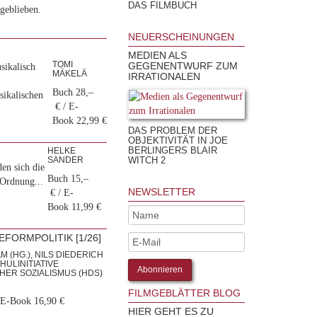
DAS FILMBUCH
geblieben.
NEUERSCHEINUNGEN
MEDIEN ALS
TOMI
GEGENENTWURF ZUM
sikalisch
MÄKELÄ
IRRATIONALEN
Buch 28,–
sikalischen
€ / E-
Book 22,99 €
DAS PROBLEM DER
OBJEKTIVITÄT IN JOE
BERLINGERS BLAIR
HELKE
SANDER
WITCH 2
en sich die
Buch 15,–
 Ordnung...
NEWSLETTER
€ / E-
Book 11,99 €
FORMPOLITIK [1/26]
 (HG.), NILS DIEDERICH
HULINITIATIVE
ER SOZIALISMUS (HDS)
FILMGEBLÄTTER BLOG
 E-Book 16,90 €
HIER GEHT ES ZU