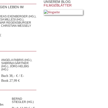
UNSEREM BLOG
FILM
GE
BLÄTTER
GEN LEBEN IM
EAS EXENBERGER (HG.),
A MILLESI (HG.),
TMAR REGENSBURGER
), CHRISTIAN WESSELY
€
ANGELA FABRIS (HG.),
SABRINA GÄRTNER
n
(HG.), JÖRG HELBIG
(HG.)
Buch 38,– € / E-
Book 27,99 €
BERND
STIEGLER (HG.)
des