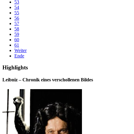
53
54
55
56
57
58
59
60
61
Weiter
Ende
Highlights
Leibniz – Chronik eines verschollenen Bildes