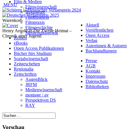
Film & Medien
MENÜ
Filmwissenschaft
Regisseure
Filmbusiness
Warenkorb
Filmpraxis
Aktuell
Filmgeschichte
Veröffentlichen
Henry Arnold in Die Zweite Heimat –
Medienpädagogik
Open Access
Chronik einer Jugend
Reihen
Verlag
eBooks
Autorinnen & Autoren
Open Access Publikationen
Buchhandlungen
Bücher fürs Studium
Sozialwissenschaft
Presse
Zeitgeschehen
AGB
Regionalia
Kontakt
Zeitschriften
Impressum
AugenBlick
Datenschutz
JRFM
Bibliotheken
Medienwissenschaft
montage / av
Perspektiven DS
RAY
Vorschau