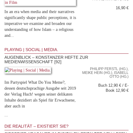
16,90 €
In an era when media and their narratives
significantly shape public perceptions, it is
imperative we examine and broaden our
understanding of how Islam – a religious
and...
PLAYING | SOCIAL | MEDIA.
AUGENBLICK – KONSTANZER HEFTE ZUR
MEDIENWISSENSCHAFT [92]
PHILIPP FERSTL (HG.),
MEIKE HEIN (HG.), ISABELL
OTTO (HG.)
Im Partyspiel What Do You Meme?,
Buch 12,90 € / E-
dessen deutschsprachige Ausgabe seit 2019
Book 12,90 €
der Verlag Huch! wegen seiner delikaten
Inhalte dezidiert als Spiel für Erwachsene,
aber auch in
...
DIE REALITÄT – EXISTIERT SIE?