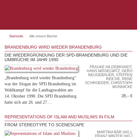
Startseite
Alle unsere Bücher
BRANDENBURG WIRD WIEDER BRANDENBURG
DIE WIEDERGRÜNDUNG DER SPD-BRANDENBURG UND DIE
UMBRÜCHE IM JAHR 1990
FRAUKE HILDEBRANDT,
HANS MISSELWITZ, GERO
NEUGEBAUER, STEFFEN
„Brandenburg wird wieder Brandenburg“
REICHE, RENÉ
SCHROEDER, CHRISTOPH
war der Slogan der SPD Brandenburg im
WUNNICKE
Wahlkampf für die Landtagswahlen am
14. Oktober 1990. Die SPD Brandenburg
28,– €
hatte sich am 26. und 27....
REPRESENTATIONS OF ISLAM AND MUSLIMS IN FILM
FROM STEREOTYPE TO SCENESCAPE
MARTINA BÄR (HG.),
FRANZ WINTER (HG.)