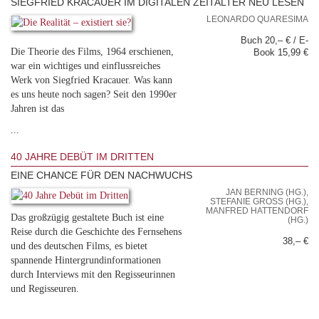
SIEGFRIED KRACAUER IM DIGITALEN ZEITALTER NEU LESEN
LEONARDO QUARESIMA
Buch 20,– € / E-
Die Theorie des Films, 1964 erschienen,
Book 15,99 €
war ein wichtiges und einflussreiches
Werk von Siegfried Kracauer. Was kann
es uns heute noch sagen? Seit den 1990er
Jahren ist das
...
40 JAHRE DEBÜT IM DRITTEN
EINE CHANCE FÜR DEN NACHWUCHS
JAN BERNING (HG.),
STEFANIE GROSS (HG.), M
ANFRED HATTENDORF (
Das großzügig gestaltete Buch ist eine
HG.)
Reise durch die Geschichte des Fernsehens
38,– €
und des deutschen Films, es bietet
spannende Hintergrundinformationen
durch Interviews mit den Regisseurinnen
und Regisseuren.