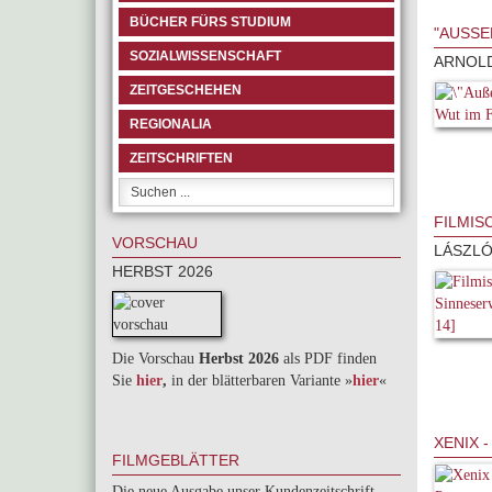
BÜCHER FÜRS STUDIUM
"AUSSE
SOZIALWISSENSCHAFT
ARNOL
ZEITGESCHEHEN
REGIONALIA
ZEITSCHRIFTEN
FILMIS
VORSCHAU
LÁSZLÓ
HERBST 2026
Die Vorschau
Herbst 2026
als PDF finden
Sie
hier
,
in der blätterbaren Variante »
hie
r
«
XENIX 
FILMGEBLÄTTER
Die neue Ausgabe unser Kundenzeitschrift