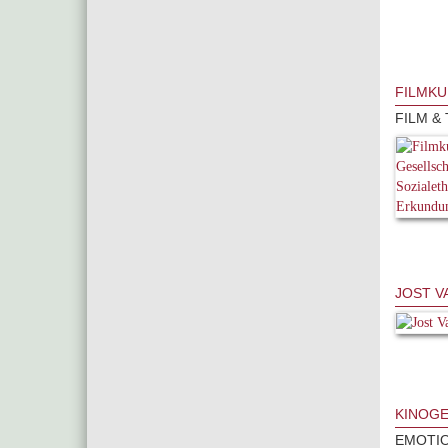
FILMKU
FILM & 
JOST V
KINOGE
EMOTIO