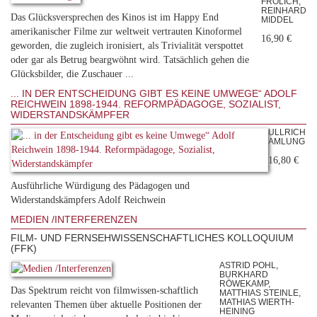
FRÖLICH,
REINHARD
Das Glücksversprechen des Kinos ist im Happy End
MIDDEL
amerikanischer Filme zur weltweit vertrauten Kinoformel
16,90 €
geworden, die zugleich ironisiert, als Trivialität verspottet
oder gar als Betrug beargwöhnt wird. Tatsächlich gehen die
Glücksbilder, die Zuschauer ...
... IN DER ENTSCHEIDUNG GIBT ES KEINE UMWEGE“ ADOLF
REICHWEIN 1898-1944. REFORMPÄDAGOGE, SOZIALIST,
WIDERSTANDSKÄMPFER
ULLRICH
AMLUNG
16,80 €
Ausführliche Würdigung des Pädagogen und
Widerstandskämpfers Adolf Reichwein
MEDIEN /INTERFERENZEN
FILM- UND FERNSEHWISSENSCHAFTLICHES KOLLOQUIUM
(FFK)
ASTRID POHL,
BURKHARD
RÖWEKAMP,
Das Spektrum reicht von filmwissen-schaftlich
MATTHIAS STEINLE,
MATHIAS WIERTH-
relevanten Themen über aktuelle Positionen der
HEINING