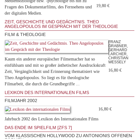
Mediensoziologie bzw. -psychologie bis hin zu
19,80 €
Fragen des Dokumentarfilms, des Fernsehens und
der digitalen Medien.
ZEIT, GESCHICHTE UND GEDÄCHTNIS. THEO
ANGELOPOULOS IM GESPRÄCH MIT DER THEOLOGIE
FILM & THEOLOGIE
FRANZ
GRABNER,
GERHARD
LARCHER,
CHRISTIAN
Kaum ein anderer europäischer Filmemacher hat so
WESSELY
einfühlsam und mit so großer ästhetischer Ausdruckskraft
16,80 €
Zeit, Vergänglichkeit und Erinnerung thematisiert wie
Theo Angelopoulos. So liegt es für theologische
Filmarbeit, die durch die Grundbegriffe ...
LEXIKON DES INTERNATIONALEN FILMS
FILMJAHR 2002
16,80 €
Jahrbuch 2002 des Lexikon des Internationalen Films
DAS ENDE IM SPIELFILM [ZFS 7]
VOM KLASSISCHEN HOLLYWOOD ZU ANTONIONIS OFFENEN