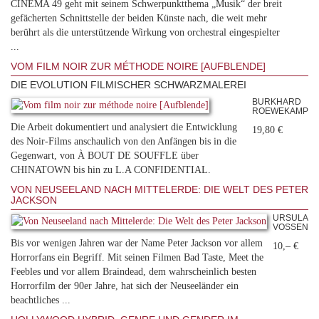
CINEMA 49 geht mit seinem Schwerpunktthema „Musik“ der breit
gefächerten Schnittstelle der beiden Künste nach, die weit mehr
berührt als die unterstützende Wirkung von orchestral eingespielter
...
VOM FILM NOIR ZUR MÉTHODE NOIRE [AUFBLENDE]
DIE EVOLUTION FILMISCHER SCHWARZMALEREI
BURKHARD
ROEWEKAMP
Die Arbeit dokumentiert und analysiert die Entwicklung
19,80 €
des Noir-Films anschaulich von den Anfängen bis in die
Gegenwart, von À BOUT DE SOUFFLE über
CHINATOWN bis hin zu L.A CONFIDENTIAL.
VON NEUSEELAND NACH MITTELERDE: DIE WELT DES PETER
JACKSON
URSULA
VOSSEN
Bis vor wenigen Jahren war der Name Peter Jackson vor allem
10,– €
Horrorfans ein Begriff. Mit seinen Filmen Bad Taste, Meet the
Feebles und vor allem Braindead, dem wahrscheinlich besten
Horrorfilm der 90er Jahre, hat sich der Neuseeländer ein
beachtliches ...