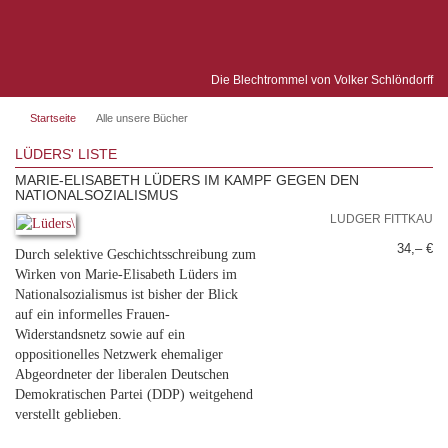
Die Blechtrommel von Volker Schlöndorff
Startseite
Alle unsere Bücher
LÜDERS' LISTE
MARIE-ELISABETH LÜDERS IM KAMPF GEGEN DEN
NATIONALSOZIALISMUS
LUDGER FITTKAU
34,– €
Durch selektive Geschichtsschreibung zum
Wirken von Marie-Elisabeth Lüders im
Nationalsozialismus ist bisher der Blick
auf ein informelles Frauen-
Widerstandsnetz sowie auf ein
oppositionelles Netzwerk ehemaliger
Abgeordneter der liberalen Deutschen
Demokratischen Partei (DDP) weitgehend
verstellt geblieben.