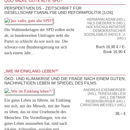
QUO VADIS, GUTE ALTE SPD?
PERSPEKTIVEN DS - ZEITSCHRIFT FÜR
GESELLSCHAFTSANALYSE UND REFORMPOLITIK [1/26]
HERMANN ADAM (HG.),
NILS DIEDERICH (HG.),
HOCHSCHULINITIATIVE
Die Wahlniederlagen der SPD reißen nicht
DEMOKRATISCHER
SOZIALISMUS (HDS) E. V.
ab, in bundesweiten Umfragen steht die
(HG.)
Partei so schlecht da wie noch nie. Die
schwarz-rote Bundesregierung tut sich
Buch 16,90 € / E-
Book 16,90 €
nach einem Jahr...
„WIE IM EINKLANG LEBEN?"
ÖKO- UND KLIMAKRISE UND DIE FRAGE NACH EINEM GUTEN,
NACHHALTIGEN LEBEN IM SPIEGEL DES FILMS
ANDREAS EXENBERGER
(HG.), TERESA MILLESI
(HG.), DIETMAR
Ein gutes Leben zu führen, im Einklang
REGENSBURGER (HG.),
CHRISTIAN WESSELY (HG.)
mit sich, mit der Mitwelt, mit der Natur
zu leben, das ist eine Ursehnsucht des
38,– €
Menschen. Die Vorstellungen, wie ein
gutes Leben auszusehen hat, sind nach
lokalen, kulturellen, sozialen und