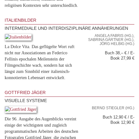
religiösen Kontexten sehr unterschiedlich.
ITALIENBILDER
INTERMEDIALE UND INTERDISZIPLINÄRE ANNÄHERUNGEN
ANGELA FABRIS (HG.),
SABRINA GÄRTNER (HG.),
JÖRG HELBIG (HG.)
La Dolce Vita. Das geflügelte Wort ruft
nicht nur Assoziationen an Federico
Buch 38,– € / E-
Book 27,99 €
Fellinis epochalen Meilenstein der
Filmgeschichte wach, sondern hat sich
längst zum Sinnbild einer italienisch-
konnotierten Lebensart entwickelt.
GOTTFRIED JÄGER
VISUELLE SYSTEME
BERND STIEGLER (HG.)
Buch 12,90 € / E-
Die 96. Ausgabe des Augenblicks vereint
Book 12,90 €
einige der wichtigsten und zugleich
programmatischen Arbeiten des deutschen
Fotografen Gottfried Jäger, die zwischen