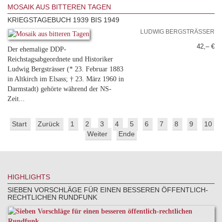
MOSAIK AUS BITTEREN TAGEN
KRIEGSTAGEBUCH 1939 BIS 1949
LUDWIG BERGSTRÄSSER
42,– €
Der ehemalige DDP-
Reichstagsabgeordnete und Historiker
Ludwig Bergsträsser (* 23. Februar 1883
in Altkirch im Elsass; † 23. März 1960 in
Darmstadt) gehörte während der NS-
Zeit...
Start
Zurück
1
2
3
4
5
6
7
8
9
10
Weiter
Ende
HIGHLIGHTS
SIEBEN VORSCHLÄGE FÜR EINEN BESSEREN ÖFFENTLICH-
RECHTLICHEN RUNDFUNK