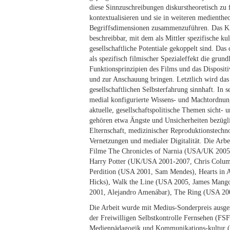
diese Sinnzuschreibungen diskurstheoretisch zu f
kontextualisieren und sie in weiteren medienthe
Begriffsdimensionen zusammenzuführen. Das Ki
beschreibbar, mit dem als Mittler spezifische kul
gesellschaftliche Potentiale gekoppelt sind. Das
als spezifisch filmischer Spezialeffekt die grun
Funktionsprinzipien des Films und das Dispositi
und zur Anschauung bringen. Letztlich wird da
gesellschaftlichen Selbsterfahrung sinnhaft. In 
medial konfigurierte Wissens- und Machtordnun
aktuelle, gesellschaftspolitische Themen sicht- 
gehören etwa Ängste und Unsicherheiten bezüg
Elternschaft, medizinischer Reproduktionstechnol
Vernetzungen und medialer Digitalität. Die Arbei
Filme The Chronicles of Narnia (USA/UK 200
Harry Potter (UK/USA 2001-2007, Chris Columb
Perdition (USA 2001, Sam Mendes), Hearts in A
Hicks), Walk the Line (USA 2005, James Mango
2001, Alejandro Amenábar), The Ring (USA 200
Die Arbeit wurde mit Medius-Sonderpreis ausgez
der Freiwilligen Selbstkontrolle Fernsehen (FSF)
Medienpädagogik und Kommunikations-kultur