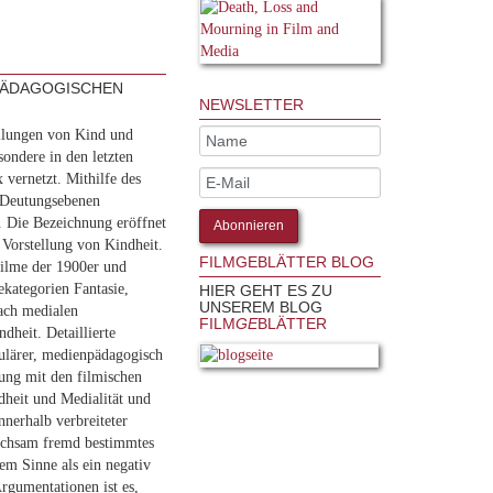
NPÄDAGOGISCHEN
NEWSLETTER
ellungen von Kind und
sondere in den letzten
 vernetzt. Mithilfe des
e Deutungsebenen
. Die Bezeichnung eröffnet
e Vorstellung von Kindheit.
FILMGEBLÄTTER BLOG
filme der 1900er und
ekategorien Fantasie,
HIER GEHT ES ZU
UNSEREM BLOG
ach medialen
FILM
GE
BLÄTTER
heit. Detaillierte
pulärer, medienpädagogisch
zung mit den filmischen
dheit und Medialität und
nnerhalb verbreiteter
eichsam fremd bestimmtes
m Sinne als ein negativ
Argumentationen ist es,