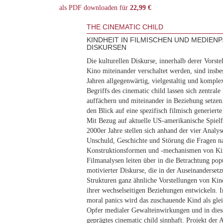
als PDF downloaden für
22,99 €
THE CINEMATIC CHILD
KINDHEIT IN FILMISCHEN UND MEDIE
DISKURSEN
Die kulturellen Diskurse, innerhalb derer Vorst
Kino miteinander verschaltet werden, sind insbe
Jahren allgegenwärtig, vielgestaltig und komplex
Begriffs des cinematic child lassen sich zentral
auffächern und miteinander in Beziehung setzen
den Blick auf eine spezifisch filmisch generiert
Mit Bezug auf aktuelle US-amerikanische Spiel
2000er Jahre stellen sich anhand der vier Analys
Unschuld, Geschichte und Störung die Fragen n
Konstruktionsformen und -mechanismen von Kind
Filmanalysen leiten über in die Betrachtung po
motivierter Diskurse, die in der Auseinanderset
Strukturen ganz ähnliche Vorstellungen von Kin
ihrer wechselseitigen Beziehungen entwickeln. I
moral panics wird das zuschauende Kind als gl
Opfer medialer Gewalteinwirkungen und in diese
geprägtes cinematic child sinnhaft. Projekt der 