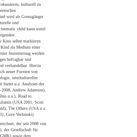
okussieren, kulturell zu
oretischen
nd wird als Grenzgänger
turelle und
 cinematic child kann somit
dlegenden
v Kino selbst markieren
s Kind als Medium einer
seiner Inszenierung werden
gen befragbar und
und verhandelbar. Hierzu
lich neuer Formen von
ogie, interkultureller
t bietet u.a. Analysen der
5-2008, Andrew Adamson),
us u.a.), Road to
tlantis (USA 2001, Scott
ld), The Others (USA u.a.
2, Gore Verbinski).
eichnet, der seit 2008 von
, der Gesellschaft für
 (GMK) sowie dem