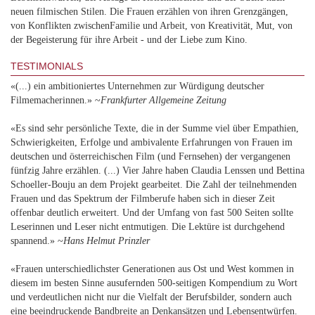
neuen filmischen Stilen. Die Frauen erzählen von ihren Grenzgängen,
von Konflikten zwischenFamilie und Arbeit, von Kreativität, Mut, von
der Begeisterung für ihre Arbeit - und der Liebe zum Kino.
TESTIMONIALS
«(...) ein ambitioniertes Unternehmen zur Würdigung deutscher
Filmemacherinnen.» ~
Frankfurter Allgemeine Zeitung
«Es sind sehr persönliche Texte, die in der Summe viel über Empathien,
Schwierigkeiten, Erfolge und ambivalente Erfahrungen von Frauen im
deutschen und österreichischen Film (und Fernsehen) der vergangenen
fünfzig Jahre erzählen. (...) Vier Jahre haben Claudia Lenssen und Bettina
Schoeller-Bouju an dem Projekt gearbeitet. Die Zahl der teilnehmenden
Frauen und das Spektrum der Filmberufe haben sich in dieser Zeit
offenbar deutlich erweitert. Und der Umfang von fast 500 Seiten sollte
Leserinnen und Leser nicht entmutigen. Die Lektüre ist durchgehend
spannend.» ~
Hans Helmut Prinzler
«Frauen unterschiedlichster Generationen aus Ost und West kommen in
diesem im besten Sinne ausufernden 500-seitigen Kompendium zu Wort
und verdeutlichen nicht nur die Vielfalt der Berufsbilder, sondern auch
eine beeindruckende Bandbreite an Denkansätzen und Lebensentwürfen.