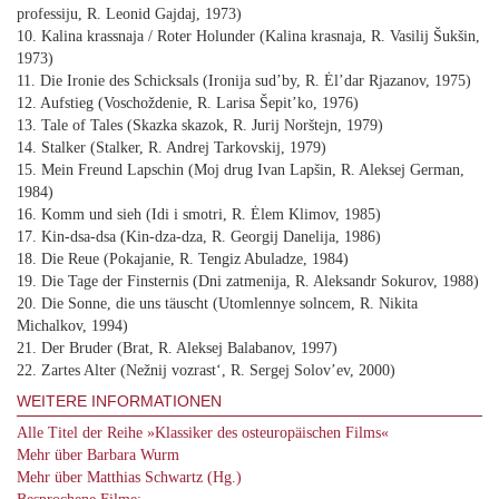
professiju, R. Leonid Gajdaj, 1973)
10. Kalina krassnaja / Roter Holunder (Kalina krasnaja, R. Vasilij Šukšin,
1973)
11. Die Ironie des Schicksals (Ironija sud’by, R. Ėl’dar Rjazanov, 1975)
12. Aufstieg (Voschoždenie, R. Larisa Šepit’ko, 1976)
13. Tale of Tales (Skazka skazok, R. Jurij Norštejn, 1979)
14. Stalker (Stalker, R. Andrej Tarkovskij, 1979)
15. Mein Freund Lapschin (Moj drug Ivan Lapšin, R. Aleksej German,
1984)
16. Komm und sieh (Idi i smotri, R. Ėlem Klimov, 1985)
17. Kin-dsa-dsa (Kin-dza-dza, R. Georgij Danelija, 1986)
18. Die Reue (Pokajanie, R. Tengiz Abuladze, 1984)
19. Die Tage der Finsternis (Dni zatmenija, R. Aleksandr Sokurov, 1988)
20. Die Sonne, die uns täuscht (Utomlennye solncem, R. Nikita
Michalkov, 1994)
21. Der Bruder (Brat, R. Aleksej Balabanov, 1997)
22. Zartes Alter (Nežnij vozrast‘, R. Sergej Solov’ev, 2000)
WEITERE INFORMATIONEN
Alle Titel der Reihe »Klassiker des osteuropäischen Films«
Mehr über Barbara Wurm
Mehr über Matthias Schwartz (Hg.)