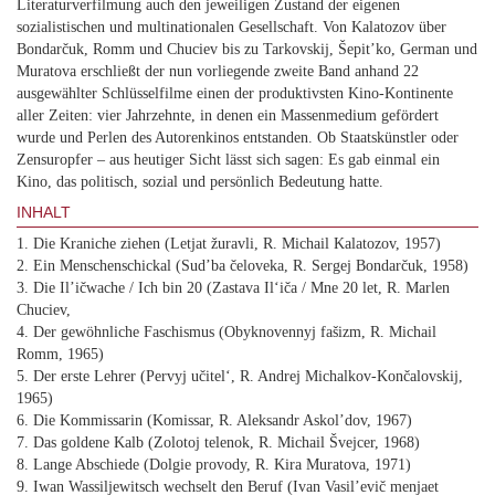
Literaturverfilmung auch den jeweiligen Zustand der eigenen
sozialistischen und multinationalen Gesellschaft. Von Kalatozov über
Bondarčuk, Romm und Chuciev bis zu Tarkovskij, Šepit’ko, German und
Muratova erschließt der nun vorliegende zweite Band anhand 22
ausgewählter Schlüsselfilme einen der produktivsten Kino-Kontinente
aller Zeiten: vier Jahrzehnte, in denen ein Massenmedium gefördert
wurde und Perlen des Autorenkinos entstanden. Ob Staatskünstler oder
Zensuropfer – aus heutiger Sicht lässt sich sagen: Es gab einmal ein
Kino, das politisch, sozial und persönlich Bedeutung hatte.
INHALT
1. Die Kraniche ziehen (Letjat žuravli, R. Michail Kalatozov, 1957)
2. Ein Menschenschickal (Sud’ba čeloveka, R. Sergej Bondarčuk, 1958)
3. Die Il’ičwache / Ich bin 20 (Zastava Il‘iča / Mne 20 let, R. Marlen
Chuciev,
4. Der gewöhnliche Faschismus (Obyknovennyj fašizm, R. Michail
Romm, 1965)
5. Der erste Lehrer (Pervyj učitel‘, R. Andrej Michalkov-Končalovskij,
1965)
6. Die Kommissarin (Komissar, R. Aleksandr Askol’dov, 1967)
7. Das goldene Kalb (Zolotoj telenok, R. Michail Švejcer, 1968)
8. Lange Abschiede (Dolgie provody, R. Kira Muratova, 1971)
9. Iwan Wassiljewitsch wechselt den Beruf (Ivan Vasil’evič menjaet