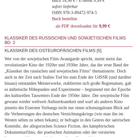
Buch 14,90 € / E-Book 9,99 €
sofort lieferbar
ISBN 978-3-89472-974-5
Buch bestellen
als PDF downloaden für
9,99 €
KLASSIKER DES RUSSISCHEN UND SOWJETISCHEN FILMS
BD. 2
KLASSIKER DES OSTEUROPÄISCHEN FILMS [5]
Wer von der sowjetischen Film-Avantgarde spricht, meint meist das
revolutionäre Kino der 1920er und 1930er Jahre, das der erste Band der
„Klassiker des russischen und sowjetischen Films“ thematisierte. Doch
auch in der Zeit nach Stalins Tod bis zum Ende der UdSSR (und darüber
hinaus) entstanden Meisterwerke, etablierten sich große Regienamen, gab
es ästhetische Höhepunkte und Experimente – beginnend mit der Epoche
des kulturellen Tauwetters Ende der 1950er Jahre. Der sowjetische Film
gewann wieder weltweit Aufmerksamkeit und warf als anderes Kino
jenseits des Eisernen Vorhangs nicht nur einen schonungslosen Blick auf
die Verheerungen des deutschen Vernichtungskriegs (wie man ihn im
Westen selten zu sehen bekam); er befragte in den Genres der satirischen
Komödie, der allegorischen Science Fiction, des kämpferischen
Dokumentarfilms, der poetischen Animation oder der versierten