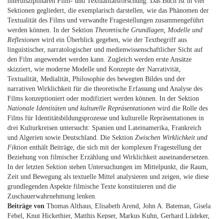
interdisziplinären Film- und Textualitätsforschung. Das Buch ist in vier
Sektionen gegliedert, die exemplarisch darstellen, wie das Phänomen der
Textualität des Films und verwandte Fragestellungen zusammengeführt
werden können. In der Sektion
Theoretische Grundlagen, Modelle und
Reflexionen
wird ein Überblick gegeben, wie der Textbegriff aus
linguistischer, narratologischer und medienwissenschaftlicher Sicht auf
den Film angewendet werden kann. Zugleich werden erste Ansätze
skizziert, wie moderne Modelle und Konzepte der Narrativität,
Textualität, Medialität, Philosophie des bewegten Bildes und der
narrativen Wirklichkeit für die theoretische Erfassung und Analyse des
Films konzeptioniert oder modifiziert werden können. In der Sektion
Nationale Identitäten und kulturelle Repräsentationen
wird die Rolle des
Films für Identitätsbildungsprozesse und kulturelle Repräsentationen in
drei Kulturkreisen untersucht: Spanien und Lateinamerika, Frankreich
und Algerien sowie Deutschland. Die Sektion
Zwischen Wirklichkeit und
Fiktion
enthält Beiträge, die sich mit der komplexen Fragestellung der
Beziehung von filmischer Erzählung und Wirklichkeit auseinandersetzen.
In der letzten Sektion stehen Untersuchungen im Mittelpunkt, die Raum,
Zeit und Bewegung als textuelle Mittel analysieren und zeigen, wie diese
grundlegenden Aspekte filmische Texte konstituieren und die
Zuschauerwahrnehmung lenken.
Beiträge von
Thomas Althaus, Elisabeth Arend, John A. Bateman, Gisela
Febel, Knut Hickethier, Matthis Kepser, Markus Kuhn, Gerhard Lüdeker,