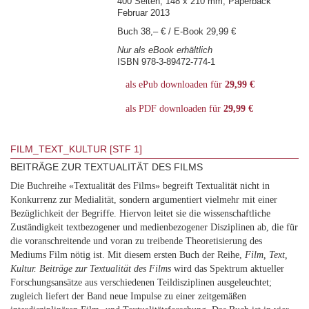
400 Seiten, 148 x 210 mm, Paperback
Februar 2013
Buch 38,– € / E-Book 29,99 €
Nur als eBook erhältlich
ISBN 978-3-89472-774-1
als ePub downloaden für
29,99 €
als PDF downloaden für
29,99 €
FILM_TEXT_KULTUR [STF 1]
BEITRÄGE ZUR TEXTUALITÄT DES FILMS
Die Buchreihe «Textualität des Films» begreift Textualität nicht in
Konkurrenz zur Medialität, sondern argumentiert vielmehr mit einer
Bezüglichkeit der Begriffe. Hiervon leitet sie die wissenschaftliche
Zuständigkeit textbezogener und medienbezogener Disziplinen ab, die für
die voranschreitende und voran zu treibende Theoretisierung des
Mediums Film nötig ist. Mit diesem ersten Buch der Reihe,
Film, Text,
Kultur. Beiträge zur Textualität des Films
wird das Spektrum aktueller
Forschungsansätze aus verschiedenen Teildisziplinen ausgeleuchtet;
zugleich liefert der Band neue Impulse zu einer zeitgemäßen