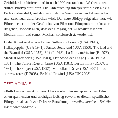
Zeitbilder kombinieren und in nach 1990 entstandenen Werken einen
dritten Bildtyp einführen. Die Untersuchung interpretiert diesen als ein
Performationsbild, mit dem erstmals die Wand zwischen Filmemacher
und Zuschauer durchbrochen wird. Der neue Bildtyp zeigt nicht nur, wie
Filmemacher mit der Geschichte von Film und Filmproduktion kreativ
umgehen, sondern auch, dass der Umgang der Zuschauer mit dem
Medium Film und seinen Machern spielerisch geworden ist.
In der Arbeit analysierte Filme: Sullivan’s Travels (USA 1941),
Hellzapoppin' (USA 1941), Sunset Boulevard (USA 1950), The Bad and
the Beautiful (USA 1952), 8 ½ (I 1963), La Nuit américaine (F 1973),
Stardust Memories (USA 1980), Der Stand der Dinge (P/BRD/USA
1981), The Purple Rose of Cairo (USA 1981), Barton Fink (USA/UK
1991), The Player (USA 1992), Mulholland Drive (USA 2001), Los
abrazos rotos (E 2008), Be Kind Rewind (USA/UK 2008)
TESTIMONIALS
«Ruth Benner leistet in ihrer Theorie über den metapoietischen Film
einen spannenden und wichtigen Beitrag sowohl zu diesem spezifischen
Filmgenre als auch zur Deleuze-Forschung.» ~
medienimpulse – Beiträge
zur Medienpädagogik