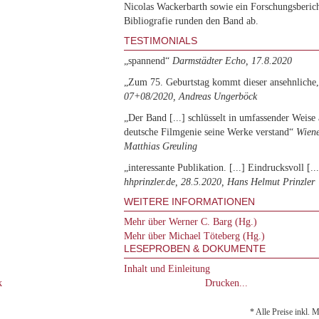
Nicolas Wackerbarth sowie ein Forschungsberic
Bibliografie runden den Band ab.
TESTIMONIALS
„spannend“
Darmstädter Echo, 17.8.2020
„Zum 75. Geburtstag kommt dieser ansehnliche, 
07+08/2020, Andreas Ungerböck
„Der Band [...] schlüsselt in umfassender Weise 
deutsche Filmgenie seine Werke verstand“
Wiene
Matthias Greuling
„interessante Publikation. [...] Eindrucksvoll [..
hhprinzler.de, 28.5.2020, Hans Helmut Prinzler
WEITERE INFORMATIONEN
Mehr über Werner C. Barg (Hg.)
Mehr über Michael Töteberg (Hg.)
LESEPROBEN & DOKUMENTE
Inhalt und Einleitung
k
Drucken...
* Alle Preise inkl. 