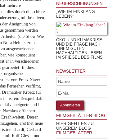
NEUERSCHEINUNGEN
 hat mehrere
„WIE IM EINKLANG
nn dies durch die schiere
LEBEN?"
ndersetzung mit kreativen
en der Aneignung von
okus genommen werden
e Arbeiten (die Show Wie
ÖKO- UND KLIMAKRISE
ion Nora Helmer zum
UND DIE FRAGE NACH
EINEM GUTEN,
is zu ausgewachsenen
NACHHALTIGEN LEBEN
tbar, wie konsequent
IM SPIEGEL DES FILMS
hat er in verschiedenen
gearbeitet. In dieser
NEWSLETTER
de, organische
rstück von Franz Xaver
das Fernsehen verfilmt,
m Dramatiker Kroetz für
 – ist ein Beispiel dafür,
duktiv aneignete und in
n Nachlass offenbart:
FILMGEBLÄTTER BLOG
 Erzählwelten. Diesen
chzugehen, eröffnet neue
HIER GEHT ES ZU
UNSEREM BLOG
ristine Ehardt, Gerhard
FILM
GE
BLÄTTER
he mit Rolf Giesen und