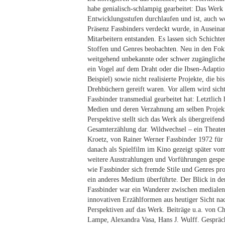
habe genialisch-schlampig gearbeitet: Das Werk
Entwicklungsstufen durchlaufen und ist, auch we
Präsenz Fassbinders verdeckt wurde, in Auseina
Mitarbeitern entstanden. Es lassen sich Schicht
Stoffen und Genres beobachten. Neu in den F
weitgehend unbekannte oder schwer zugänglich
ein Vogel auf dem Draht oder die Ibsen-Adapt
Beispiel) sowie nicht realisierte Projekte, die b
Drehbüchern gereift waren. Vor allem wird sich
Fassbinder transmedial gearbeitet hat: Letztlich 
Medien und deren Verzahnung am selben Projekt 
Perspektive stellt sich das Werk als übergreifen
Gesamterzählung dar. Wildwechsel – ein Theate
Kroetz, von Rainer Werner Fassbinder 1972 für 
danach als Spielfilm im Kino gezeigt später vo
weitere Ausstrahlungen und Vorführungen gesperrt
wie Fassbinder sich fremde Stile und Genres pro
ein anderes Medium überführte. Der Blick in de
Fassbinder war ein Wanderer zwischen medialen
innovativen Erzählformen aus heutiger Sicht na
Perspektiven auf das Werk. Beiträge u.a. von Ch
Lampe, Alexandra Vasa, Hans J. Wulff. Gespräc