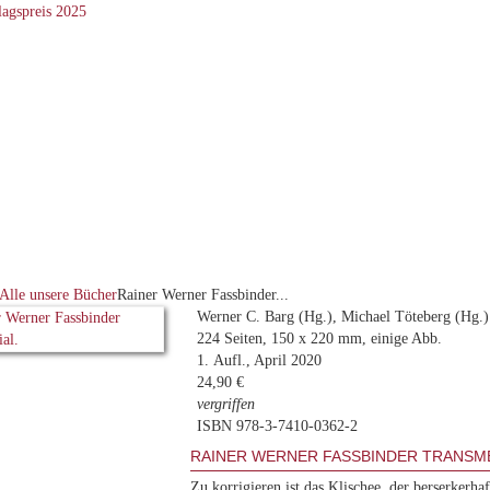
Alle unsere Bücher
Rainer Werner Fassbinder...
Werner C. Barg (Hg.), Michael Töteberg (Hg.)
224 Seiten, 150 x 220 mm, einige Abb.
1. Aufl., April 2020
24,90 €
vergriffen
ISBN 978-3-7410-0362-2
RAINER WERNER FASSBINDER TRANSME
Zu korrigieren ist das Klischee, der berserkerha