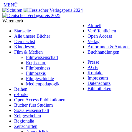
MENÜ
Warenkorb
Aktuell
Startseite
Veröffentlichen
Alle unsere Bücher
Open Access
Demnächst
Verlag
Kino lesen!
Autorinnen & Autoren
Film & Medien
Buchhandlungen
Filmwissenschaft
Presse
Regisseure
AGB
Filmbusiness
Kontakt
Filmpraxis
Impressum
Filmgeschichte
Datenschutz
Medienpädagogik
Bibliotheken
Reihen
eBooks
Open Access Publikationen
Bücher fürs Studium
Sozialwissenschaft
Zeitgeschehen
Regionalia
Zeitschriften
AugenBlick