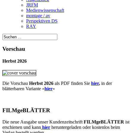
JRFM
Medienwissenschaft
montage / av
Perspektiven DS
RAY
Vorschau
Herbst 2026
Die Vorschau
Herbst 2026
als PDF finden Sie
hier
,
in der
blätterbaren Variante »
hie
r
«
FILMgeBLÄTTER
Die neue Ausgabe unser Kundenzeitschrift
FILMgeBLÄTTER
ist
erschienen und kann
hier
heruntergeladen oder kostenlos beim
Verlag bestellt werden.