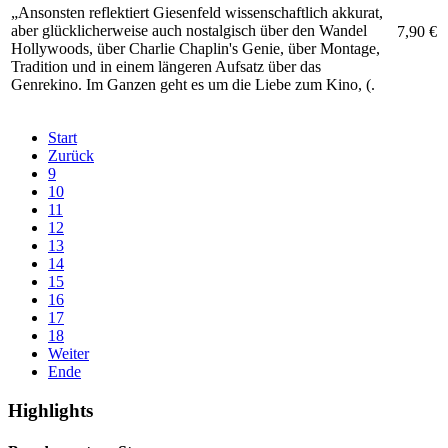
„Ansonsten reflektiert Giesenfeld wissenschaftlich akkurat,
aber glücklicherweise auch nostalgisch über den Wandel
7,90 €
Hollywoods, über Charlie Chaplin's Genie, über Montage,
Tradition und in einem längeren Aufsatz über das
Genrekino. Im Ganzen geht es um die Liebe zum Kino, (.
Start
Zurück
9
10
11
12
13
14
15
16
17
18
Weiter
Ende
Highlights