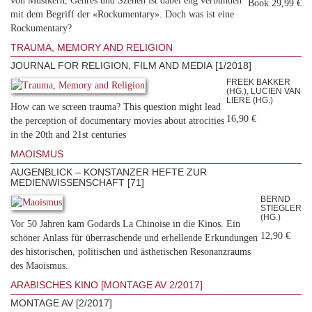
von Musikern, Genres und Szenen ist dabei eng verbunden
Book 29,99 €
mit dem Begriff der «Rockumentary». Doch was ist eine
Rockumentary?
TRAUMA, MEMORY AND RELIGION
JOURNAL FOR RELIGION, FILM AND MEDIA [1/2018]
FREEK BAKKER
(HG.), LUCIEN VAN
LIERE (HG.)
How can we screen trauma? This question might lead
16,90 €
the perception of documentary movies about atrocities
in the 20th and 21st centuries
MAOISMUS
AUGENBLICK – KONSTANZER HEFTE ZUR
MEDIENWISSENSCHAFT [71]
BERND
STIEGLER
(HG.)
Vor 50 Jahren kam Godards La Chinoise in die Kinos. Ein
12,90 €
schöner Anlass für überraschende und erhellende Erkundungen
des historischen, politischen und ästhetischen Resonanzraums
des Maoismus.
ARABISCHES KINO [MONTAGE AV 2/2017]
MONTAGE AV [2/2017]