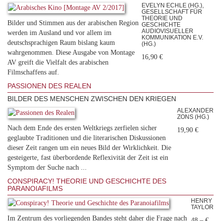
EVELYN ECHLE (HG.),
GESELLSCHAFT FÜR
THEORIE UND
Bilder und Stimmen aus der arabischen Region
GESCHICHTE
AUDIOVISUELLER
werden im Ausland und vor allem im
KOMMUNIKATION E.V.
deutschsprachigen Raum bislang kaum
(HG.)
wahrgenommen. Diese Ausgabe von Montage
16,90 €
AV greift die Vielfalt des arabischen
Filmschaffens auf.
PASSIONEN DES REALEN
BILDER DES MENSCHEN ZWISCHEN DEN KRIEGEN
ALEXANDER
ZONS (HG.)
Nach dem Ende des ersten Weltkriegs zerfielen sicher
19,90 €
geglaubte Traditionen und die literarischen Diskussionen
dieser Zeit rangen um ein neues Bild der Wirklichkeit. Die
gesteigerte, fast überbordende Reflexivität der Zeit ist ein
Symptom der Suche nach ...
CONSPIRACY! THEORIE UND GESCHICHTE DES
PARANOIAFILMS
HENRY
TAYLOR
Im Zentrum des vorliegenden Bandes steht daher die Frage nach
48,– €