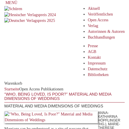
MENÜ
Aktuell
Veröffentlichen
Open Access
Verlag
Autorinnen & Autoren
Buchhandlungen
Presse
AGB
Kontakt
Impressum
Datenschutz
Bibliotheken
Warenkorb
Startseite
Open Access Publikationen
“WHO, BEING LOVED, IS POOR?” MATERIAL AND MEDIA
DIMENSIONS OF WEDDINGS
MATERIAL AND MEDIA DIMENSIONS OF WEDDINGS
ANNA-
KATHARINA
HÖPFLINGER
(HG.), MARIE-
THERESE
Marriage can be understood as a rite of passage that