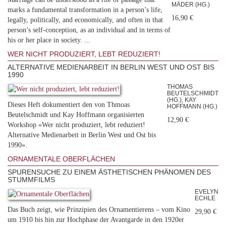
MÄDER (HG.)
marks a fundamental transformation in a person’s life,
16,90 €
legally, politically, and economically, and often in that
person’s self-conception, as an individual and in terms of
his or her place in society. ...
WER NICHT PRODUZIERT, LEBT REDUZIERT!
ALTERNATIVE MEDIENARBEIT IN BERLIN WEST UND OST BIS
1990
THOMAS
BEUTELSCHMIDT
(HG.), KAY
Dieses Heft dokumentiert den von Thmoas
HOFFMANN (HG.)
Beutelschmidt und Kay Hoffmann organisierten
12,90 €
Workshop «Wer nicht produziert, lebt reduziert!
Alternative Medienarbeit in Berlin West und Ost bis
1990».
ORNAMENTALE OBERFLÄCHEN
SPURENSUCHE ZU EINEM ÄSTHETISCHEN PHÄNOMEN DES
STUMMFILMS
EVELYN
ECHLE
Das Buch zeigt, wie Prinzipien des Ornamentierens – vom Kino
29,90 €
um 1910 bis hin zur Hochphase der Avantgarde in den 1920er