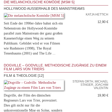
DIE MELANCHOLISCHE KOMÖDIE [MSM 5]
HOLLYWOOD AUSSERHALB DES MAINSTREAMS
KATJA HETTICH
12,90 €
Seit Ende der 1990er-Jahre bahnt sich ein
Nebenstrom der Hollywood-Komödie
parallel zum Mainstream der ganz großen
Kassenerfolge einen Weg zu seinem
Publikum. Gebildet wird er von Filmen
wie Rushmore (1998), The Royal
Tenenbaums (2001) und The Life ...
DOGVILLE – GODVILLE. METHODISCHE ZUGÄNGE ZU EINEM
FILM LARS VON TRIERS
FILM & THEOLOGIE [12]
STEFAN ORTH, MICHAEL
STAIGER, JOACHIM
VALENTIN
Dogville, der Film des dänischen
19,90 €
Regisseurs Lars von Trier, provoziert.
Dies gilt nicht nur für die
unkonventionelle Mise en Scène, sondern