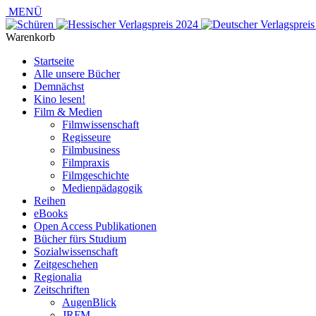
MENÜ
Warenkorb
Startseite
Alle unsere Bücher
Demnächst
Kino lesen!
Film & Medien
Filmwissenschaft
Regisseure
Filmbusiness
Filmpraxis
Filmgeschichte
Medienpädagogik
Reihen
eBooks
Open Access Publikationen
Bücher fürs Studium
Sozialwissenschaft
Zeitgeschehen
Regionalia
Zeitschriften
AugenBlick
JRFM