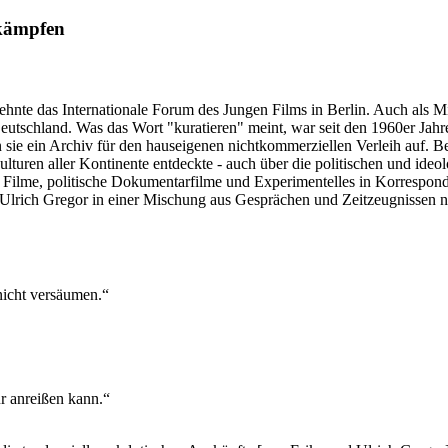
 kämpfen
zehnte das Internationale Forum des Jungen Films in Berlin. Auch als
eutschland. Was das Wort "kuratieren" meint, war seit den 1960er Jahre
sie ein Archiv für den hauseigenen nichtkommerziellen Verleih auf. Bei
ulturen aller Kontinente entdeckte - auch über die politischen und id
 Filme, politische Dokumentarfilme und Experimentelles in Korresponde
lrich Gregor in einer Mischung aus Gesprächen und Zeitzeugnissen nach
 nicht versäumen.“
r anreißen kann.“