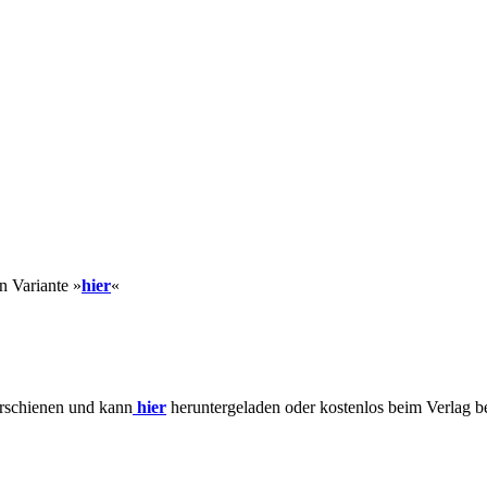
en Variante »
hie
r
«
erschienen und kann
hier
heruntergeladen oder kostenlos beim Verlag be