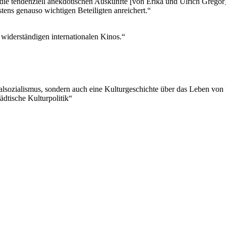
auf die tendenziell anekdotischen Auskünfte [von Erika und Ulrich Greg
ens genauso wichtigen Beteiligten anreichert.“
 widerständigen internationalen Kinos.“
alsozialismus, sondern auch eine Kulturgeschichte über das Leben von
dtische Kulturpolitik“