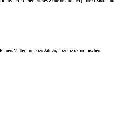
or] fokussiert, sondern dieses Zentrum durchweg durch Zitate und
 Frauen/Müttern in jenen Jahren, über die ökonomischen