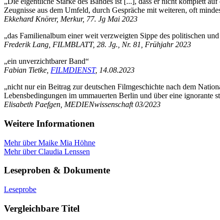
„Die eigentliche Stärke des Bandes ist [...], dass er nicht komplett 
Zeugnisse aus dem Umfeld, durch Gespräche mit weiteren, oft mindest
Ekkehard Knörer, Merkur, 77. Jg Mai 2023
„das Familienalbum einer weit verzweigten Sippe des politischen und
Frederik Lang, FILMBLATT, 28. Jg., Nr. 81, Frühjahr 2023
„ein unverzichtbarer Band“
Fabian Tietke,
FILMDIENST
, 14.08.2023
„nicht nur ein Beitrag zur deutschen Filmgeschichte nach dem Nation
Lebensbedingungen im ummauerten Berlin und über eine ignorante stä
Elisabeth Paefgen, MEDIENwissenschaft 03/2023
Weitere Informationen
Mehr über Maike Mia Höhne
Mehr über Claudia Lenssen
Leseproben & Dokumente
Leseprobe
Vergleichbare Titel