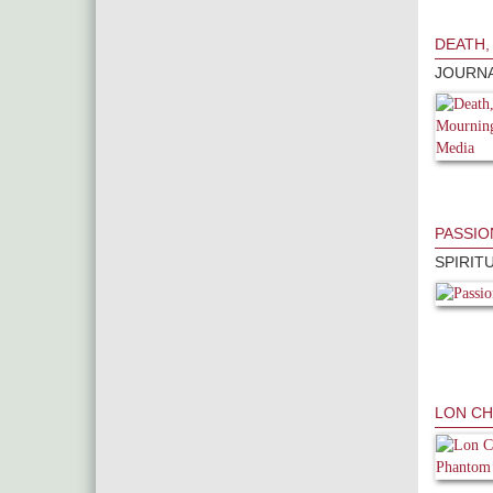
DEATH,
JOURNA
PASSIO
SPIRIT
LON CH