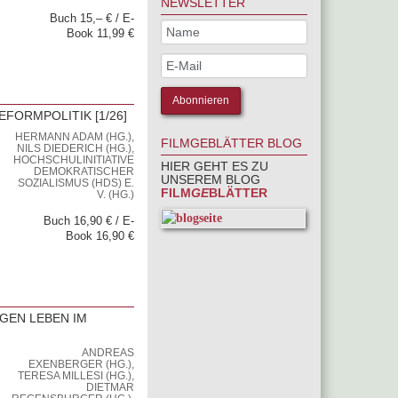
NEWSLETTER
Buch 15,– € / E-
Book 11,99 €
FORMPOLITIK [1/26]
HERMANN ADAM (HG.),
FILMGEBLÄTTER BLOG
NILS DIEDERICH (HG.),
HOCHSCHULINITIATIVE
HIER GEHT ES ZU
DEMOKRATISCHER
UNSEREM BLOG
SOZIALISMUS (HDS) E.
FILM
GE
BLÄTTER
V. (HG.)
Buch 16,90 € / E-
Book 16,90 €
GEN LEBEN IM
ANDREAS
EXENBERGER (HG.),
TERESA MILLESI (HG.),
DIETMAR