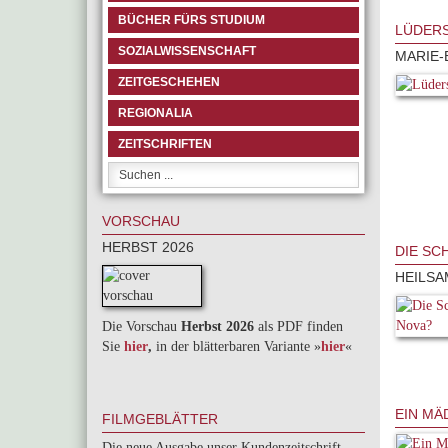
BÜCHER FÜRS STUDIUM
LÜDERS
SOZIALWISSENSCHAFT
MARIE-
ZEITGESCHEHEN
REGIONALIA
ZEITSCHRIFTEN
VORSCHAU
HERBST 2026
DIE SC
HEILSA
Die Vorschau
Herbst 2026
als PDF finden
Sie
hier
,
in der blätterbaren Variante »
hie
r
«
EIN MÄ
FILMGEBLÄTTER
Die neue Ausgabe unser Kundenzeitschrift