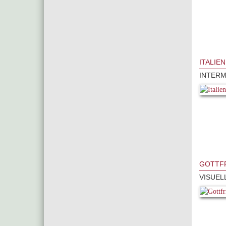
ITALIE
INTERM
GOTTFR
VISUEL