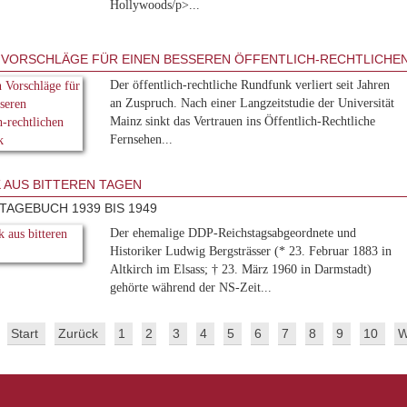
Hollywoods/p>...
 VORSCHLÄGE FÜR EINEN BESSEREN ÖFFENTLICH-RECHTLICHE
Der öffentlich-rechtliche Rundfunk verliert seit Jahren
an Zuspruch. Nach einer Langzeitstudie der Universität
Mainz sinkt das Vertrauen ins Öffentlich-Rechtliche
Fernsehen...
 AUS BITTEREN TAGEN
TAGEBUCH 1939 BIS 1949
Der ehemalige DDP-Reichstagsabgeordnete und
Historiker Ludwig Bergsträsser (* 23. Februar 1883 in
Altkirch im Elsass; † 23. März 1960 in Darmstadt)
gehörte während der NS-Zeit...
Start
Zurück
1
2
3
4
5
6
7
8
9
10
W