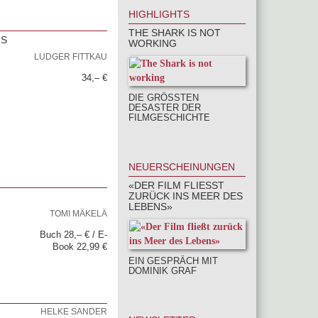
HIGHLIGHTS
THE SHARK IS NOT
US
WORKING
LUDGER FITTKAU
34,– €
DIE GRÖSSTEN D
ESASTER DER F
ILMGESCHICHTE
NEUERSCHEINUNGEN
«DER FILM FLIESST Z
URÜCK INS MEER DES L
EBENS»
TOMI MÄKELÄ
Buch 28,– € / E-
Book 22,99 €
EIN GESPRÄCH MIT
DOMINIK GRAF
HELKE SANDER