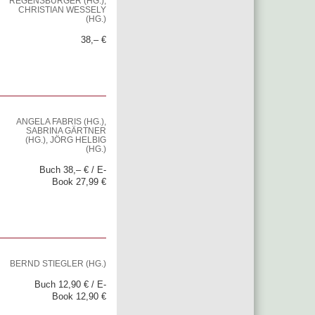
REGENSBURGER (HG.),
CHRISTIAN WESSELY
(HG.)
38,– €
ANGELA FABRIS (HG.),
SABRINA GÄRTNER
(HG.), JÖRG HELBIG
(HG.)
Buch 38,– € / E-
Book 27,99 €
BERND STIEGLER (HG.)
Buch 12,90 € / E-
Book 12,90 €